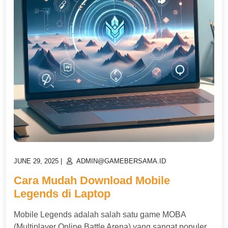
POSTED
POSTED
JUNE 29, 2025
|
ADMIN@GAMEBERSAMA.ID
ON
ON
Cara Mudah Download Mobile
Legends di Laptop
Mobile Legends adalah salah satu game MOBA
(Multiplayer Online Battle Arena) yang sangat populer