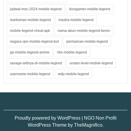
jadwal-msc-2024-mobile-legend
kiosgamer-mobile-legend
marksman-mobile-legend
masha-mobile-legend
mobile-legend-cheat-apk
nama-akun-mobile-legend-keren
negara-vpn-mobile-legend-bot
permainan-mobile-legend
pp-mobile-legend-anime
rilis-mobile-legend
savage-artinya-di-mobile-legend
urutan-level-mobile-legend
username-mobile-legend
wdp-mobile-legend
Proudly powered by WordPress
|
NGO Non Profit
WordPress Theme
by TheMagnifico.