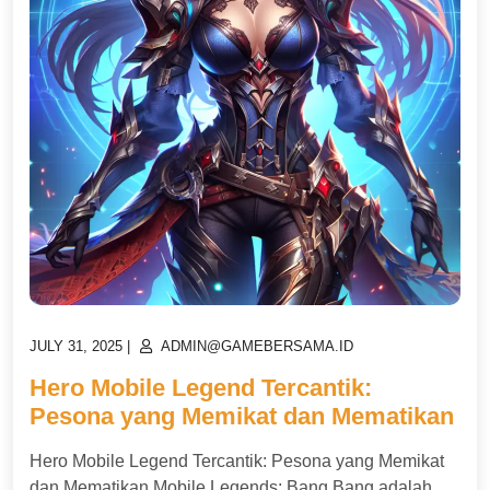
POSTED
POSTED
JULY 31, 2025
|
ADMIN@GAMEBERSAMA.ID
ON
ON
Hero Mobile Legend Tercantik:
Pesona yang Memikat dan Mematikan
Hero Mobile Legend Tercantik: Pesona yang Memikat
dan Mematikan Mobile Legends: Bang Bang adalah