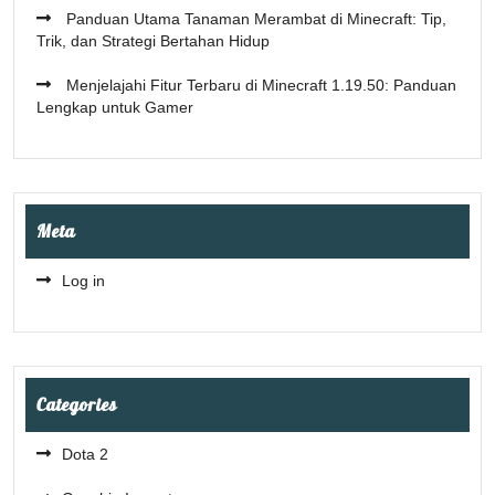
Panduan Utama Tanaman Merambat di Minecraft: Tip,
Trik, dan Strategi Bertahan Hidup
Menjelajahi Fitur Terbaru di Minecraft 1.19.50: Panduan
Lengkap untuk Gamer
Meta
Log in
Categories
Dota 2