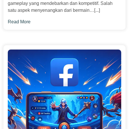
gameplay yang mendebarkan dan kompetitif. Salah
satu aspek menyenangkan dari bermain…[...]
Read More