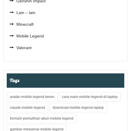
Genshin Impact
Lain – lain
Minecraft
Mobile Legend
Valorant
Tags
avatar-mobile-legend-keren
cara-main-mobile-legend-di-laptop
claude-mobile-legend
download-mobile-legend-laptop
formulir-pemulihan-akun-mobile-legend
gambar-mewarnai-mobile-legend