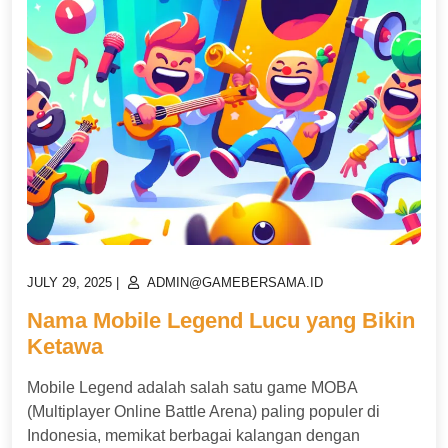
POSTED
POSTED
JULY 29, 2025
|
ADMIN@GAMEBERSAMA.ID
ON
ON
Nama Mobile Legend Lucu yang Bikin
Ketawa
Mobile Legend adalah salah satu game MOBA
(Multiplayer Online Battle Arena) paling populer di
Indonesia, memikat berbagai kalangan dengan