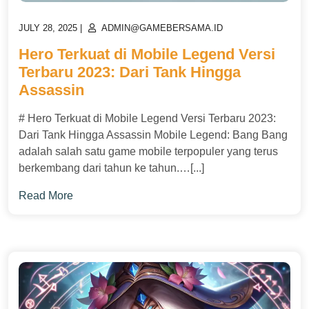
POSTED
POSTED
JULY 28, 2025
|
ADMIN@GAMEBERSAMA.ID
ON
ON
Hero Terkuat di Mobile Legend Versi
Terbaru 2023: Dari Tank Hingga
Assassin
# Hero Terkuat di Mobile Legend Versi Terbaru 2023:
Dari Tank Hingga Assassin Mobile Legend: Bang Bang
adalah salah satu game mobile terpopuler yang terus
berkembang dari tahun ke tahun.…[...]
Read More