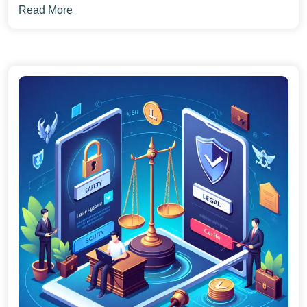
Read More