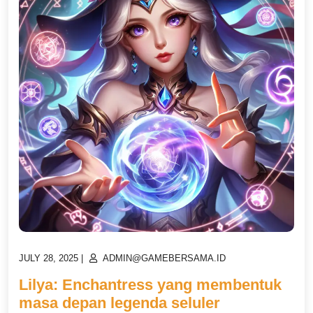
POSTED
POSTED
JULY 28, 2025
|
ADMIN@GAMEBERSAMA.ID
ON
ON
Lilya: Enchantress yang membentuk
masa depan legenda seluler