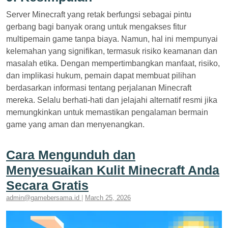
Server Minecraft yang retak berfungsi sebagai pintu
gerbang bagi banyak orang untuk mengakses fitur
multipemain game tanpa biaya. Namun, hal ini mempunyai
kelemahan yang signifikan, termasuk risiko keamanan dan
masalah etika. Dengan mempertimbangkan manfaat, risiko,
dan implikasi hukum, pemain dapat membuat pilihan
berdasarkan informasi tentang perjalanan Minecraft
mereka. Selalu berhati-hati dan jelajahi alternatif resmi jika
memungkinkan untuk memastikan pengalaman bermain
game yang aman dan menyenangkan.
Cara Mengunduh dan
Menyesuaikan Kulit Minecraft Anda
Secara Gratis
admin@gamebersama.id
|
March 25, 2026