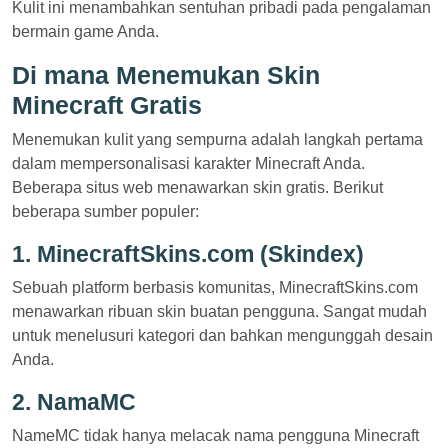
Kulit ini menambahkan sentuhan pribadi pada pengalaman
bermain game Anda.
Di mana Menemukan Skin
Minecraft Gratis
Menemukan kulit yang sempurna adalah langkah pertama
dalam mempersonalisasi karakter Minecraft Anda.
Beberapa situs web menawarkan skin gratis. Berikut
beberapa sumber populer:
1.
MinecraftSkins.com (Skindex)
Sebuah platform berbasis komunitas, MinecraftSkins.com
menawarkan ribuan skin buatan pengguna. Sangat mudah
untuk menelusuri kategori dan bahkan mengunggah desain
Anda.
2.
NamaMC
NameMC tidak hanya melacak nama pengguna Minecraft