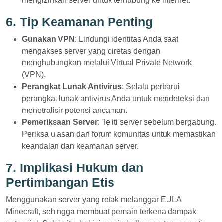
mengizinkan server untuk terhubung ke internet.
6. Tip Keamanan Penting
Gunakan VPN
: Lindungi identitas Anda saat
mengakses server yang diretas dengan
menghubungkan melalui Virtual Private Network
(VPN).
Perangkat Lunak Antivirus
: Selalu perbarui
perangkat lunak antivirus Anda untuk mendeteksi dan
menetralisir potensi ancaman.
Pemeriksaan Server
: Teliti server sebelum bergabung.
Periksa ulasan dan forum komunitas untuk memastikan
keandalan dan keamanan server.
7. Implikasi Hukum dan
Pertimbangan Etis
Menggunakan server yang retak melanggar EULA
Minecraft, sehingga membuat pemain terkena dampak