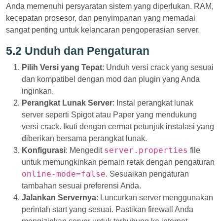
Anda memenuhi persyaratan sistem yang diperlukan. RAM,
kecepatan prosesor, dan penyimpanan yang memadai
sangat penting untuk kelancaran pengoperasian server.
5.2 Unduh dan Pengaturan
Pilih Versi yang Tepat
: Unduh versi crack yang sesuai
dan kompatibel dengan mod dan plugin yang Anda
inginkan.
Perangkat Lunak Server
: Instal perangkat lunak
server seperti Spigot atau Paper yang mendukung
versi crack. Ikuti dengan cermat petunjuk instalasi yang
diberikan bersama perangkat lunak.
server.properties
Konfigurasi
: Mengedit
file
untuk memungkinkan pemain retak dengan pengaturan
online-mode=false
. Sesuaikan pengaturan
tambahan sesuai preferensi Anda.
Jalankan Servernya
: Luncurkan server menggunakan
perintah start yang sesuai. Pastikan firewall Anda