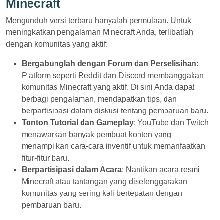
Minecraft
Mengunduh versi terbaru hanyalah permulaan. Untuk
meningkatkan pengalaman Minecraft Anda, terlibatlah
dengan komunitas yang aktif:
Bergabunglah dengan Forum dan Perselisihan
:
Platform seperti Reddit dan Discord membanggakan
komunitas Minecraft yang aktif. Di sini Anda dapat
berbagi pengalaman, mendapatkan tips, dan
berpartisipasi dalam diskusi tentang pembaruan baru.
Tonton Tutorial dan Gameplay
: YouTube dan Twitch
menawarkan banyak pembuat konten yang
menampilkan cara-cara inventif untuk memanfaatkan
fitur-fitur baru.
Berpartisipasi dalam Acara
: Nantikan acara resmi
Minecraft atau tantangan yang diselenggarakan
komunitas yang sering kali bertepatan dengan
pembaruan baru.