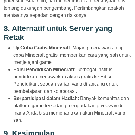
potensial. Selain itu, hal ini menimbulkan pertanyaan etis
tentang dukungan pengembang. Pertimbangkan apakah
manfaatnya sepadan dengan risikonya.
8. Alternatif untuk Server yang
Retak
Uji Coba Gratis Minecraft
: Mojang menawarkan uji
coba Minecraft gratis, memberikan cara yang sah untuk
menjelajahi game.
Edisi Pendidikan Minecraft
: Berbagai institusi
pendidikan menawarkan akses gratis ke Edisi
Pendidikan, sebuah varian yang dirancang untuk
pembelajaran dan kolaborasi.
Berpartisipasi dalam Hadiah
: Banyak komunitas dan
platform game terkadang mengadakan giveaway di
mana Anda bisa memenangkan akun Minecraft yang
sah.
9. Kesimpulan