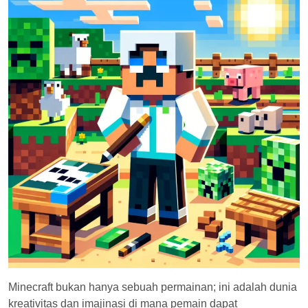
Minecraft bukan hanya sebuah permainan; ini adalah dunia
kreativitas dan imajinasi di mana pemain dapat