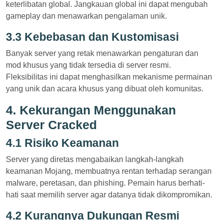
keterlibatan global. Jangkauan global ini dapat mengubah
gameplay dan menawarkan pengalaman unik.
3.3 Kebebasan dan Kustomisasi
Banyak server yang retak menawarkan pengaturan dan
mod khusus yang tidak tersedia di server resmi.
Fleksibilitas ini dapat menghasilkan mekanisme permainan
yang unik dan acara khusus yang dibuat oleh komunitas.
4. Kekurangan Menggunakan
Server Cracked
4.1 Risiko Keamanan
Server yang diretas mengabaikan langkah-langkah
keamanan Mojang, membuatnya rentan terhadap serangan
malware, peretasan, dan phishing. Pemain harus berhati-
hati saat memilih server agar datanya tidak dikompromikan.
4.2 Kurangnya Dukungan Resmi