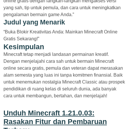
online gratis dengan langkah-langkah mengakses versi
yang sah, tip untuk pemula, dan cara untuk meningkatkan
pengalaman bermain game Anda.”
Judul yang Menarik
“Buka Blokir Kreativitas Anda: Mainkan Minecraft Online
Gratis Sekarang!”
Kesimpulan
Minecraft tetap menjadi landasan permainan kreatif.
Dengan menjelajahi cara sah untuk bermain Minecraft
online secara gratis, pemula dan veteran dapat merasakan
alam semesta yang luas ini tanpa komitmen finansial. Baik
untuk menemukan nostalgia Minecraft Classic atau prospek
pendidikan di ruang kelas di seluruh dunia, ada banyak
cara untuk membangun, bertahan, dan menjelajah!
Unduh Minecraft 1.21.0.03:
Rasakan Fitur dan Pembaruan