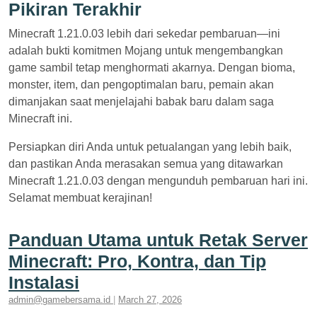
Pikiran Terakhir
Minecraft 1.21.0.03 lebih dari sekedar pembaruan—ini
adalah bukti komitmen Mojang untuk mengembangkan
game sambil tetap menghormati akarnya. Dengan bioma,
monster, item, dan pengoptimalan baru, pemain akan
dimanjakan saat menjelajahi babak baru dalam saga
Minecraft ini.
Persiapkan diri Anda untuk petualangan yang lebih baik,
dan pastikan Anda merasakan semua yang ditawarkan
Minecraft 1.21.0.03 dengan mengunduh pembaruan hari ini.
Selamat membuat kerajinan!
Panduan Utama untuk Retak Server
Minecraft: Pro, Kontra, dan Tip
Instalasi
admin@gamebersama.id
|
March 27, 2026