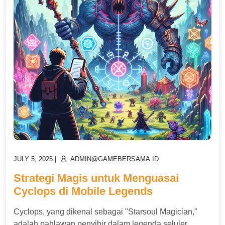
POSTED
POSTED
JULY 5, 2025
|
ADMIN@GAMEBERSAMA.ID
ON
ON
Strategi Magis untuk Menguasai
Cyclops di Mobile Legends
Cyclops, yang dikenal sebagai "Starsoul Magician,"
adalah pahlawan penyihir dalam legenda seluler