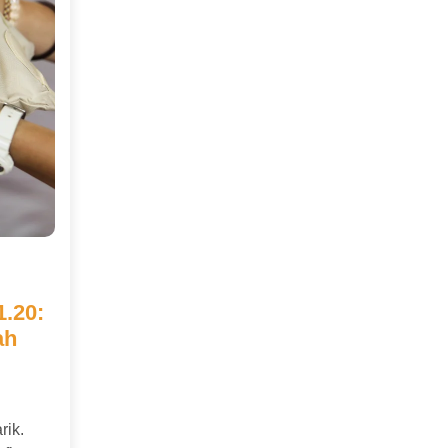
.20:
ah
rik.