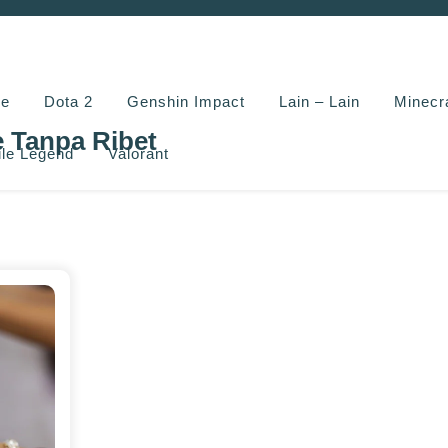
e
Dota 2
Genshin Impact
Lain – Lain
Minecr
e Tanpa Ribet
le Legend
Valorant