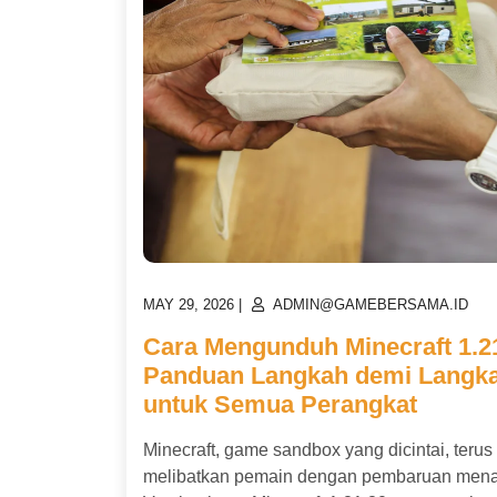
POSTED
POSTED
MAY 29, 2026
|
ADMIN@GAMEBERSAMA.ID
ON
ON
Cara Mengunduh Minecraft 1.21
Panduan Langkah demi Langk
untuk Semua Perangkat
Minecraft, game sandbox yang dicintai, terus
melibatkan pemain dengan pembaruan mena