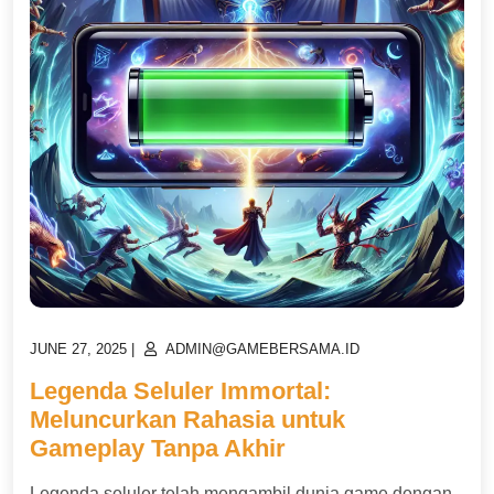
POSTED
POSTED
JUNE 27, 2025
|
ADMIN@GAMEBERSAMA.ID
ON
ON
Legenda Seluler Immortal:
Meluncurkan Rahasia untuk
Gameplay Tanpa Akhir
Legenda seluler telah mengambil dunia game dengan