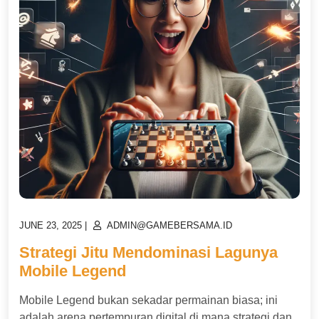
POSTED
POSTED
JUNE 23, 2025
|
ADMIN@GAMEBERSAMA.ID
ON
ON
Strategi Jitu Mendominasi Lagunya
Mobile Legend
Mobile Legend bukan sekadar permainan biasa; ini
adalah arena pertempuran digital di mana strategi dan