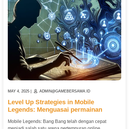
POSTED
POSTED
MAY 4, 2025
|
ADMIN@GAMEBERSAMA.ID
ON
ON
Level Up Strategies in Mobile
Legends: Menguasai permainan
Mobile Legends: Bang Bang telah dengan cepat
menjadi salah satu arena pertempuran online