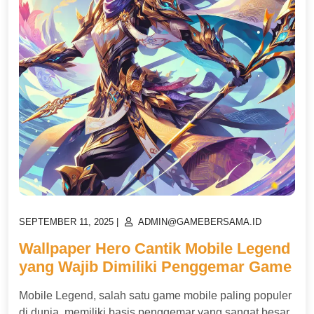
POSTED
POSTED
SEPTEMBER 11, 2025
|
ADMIN@GAMEBERSAMA.ID
ON
ON
Wallpaper Hero Cantik Mobile Legend
yang Wajib Dimiliki Penggemar Game
Mobile Legend, salah satu game mobile paling populer
di dunia, memiliki basis penggemar yang sangat besar,