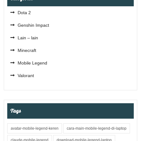
Dota 2
Genshin Impact
Lain – lain
Minecraft
Mobile Legend
Valorant
Tags
avatar-mobile-legend-keren
cara-main-mobile-legend-di-laptop
claude-mobile-legend
download-mobile-legend-laptop