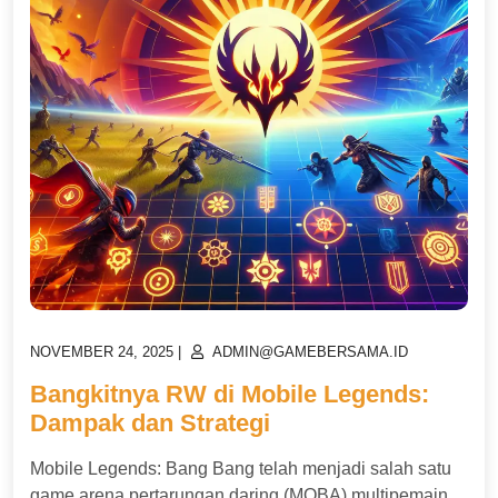
POSTED
POSTED
NOVEMBER 24, 2025
|
ADMIN@GAMEBERSAMA.ID
ON
ON
Bangkitnya RW di Mobile Legends:
Dampak dan Strategi
Mobile Legends: Bang Bang telah menjadi salah satu
game arena pertarungan daring (MOBA) multipemain