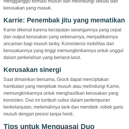
mengganggu formasi musuh dan melindungi sekutu dari
kerusakan yang masuk.
Karrie: Penembak jitu yang mematikan
Karrie dikenal karena kecepatan serangannya yang cepat
dan output kerusakan yang sebenarnya, menjadikannya
ancaman bagi musuh tanky. Konsistensi mobilitas dan
kerusakannya yang tinggi memungkinkannya untuk unggul
dalam perkelahian yang berlarut-larut.
Kerusakan sinergi
Saat dimainkan bersama, Grock dapat menciptakan
hambatan yang menjebak musuh atau melindungi Karrie,
memungkinkannya untuk menghasilkan kerusakan yang
konsisten. Duo ini tumbuh subur dalam pertempuran
berkelanjutan, melemahnya tank dan merobek -robek garis
musuh dengan presisi tanpa henti.
Tips untuk Menguasai Duo