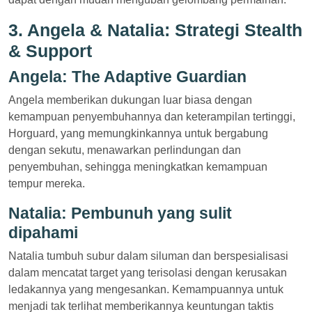
3. Angela & Natalia: Strategi Stealth
& Support
Angela: The Adaptive Guardian
Angela memberikan dukungan luar biasa dengan
kemampuan penyembuhannya dan keterampilan tertinggi,
Horguard, yang memungkinkannya untuk bergabung
dengan sekutu, menawarkan perlindungan dan
penyembuhan, sehingga meningkatkan kemampuan
tempur mereka.
Natalia: Pembunuh yang sulit
dipahami
Natalia tumbuh subur dalam siluman dan berspesialisasi
dalam mencatat target yang terisolasi dengan kerusakan
ledakannya yang mengesankan. Kemampuannya untuk
menjadi tak terlihat memberikannya keuntungan taktis