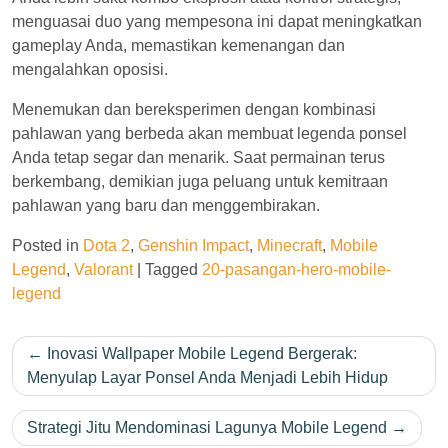
menguasai duo yang mempesona ini dapat meningkatkan
gameplay Anda, memastikan kemenangan dan
mengalahkan oposisi.
Menemukan dan bereksperimen dengan kombinasi
pahlawan yang berbeda akan membuat legenda ponsel
Anda tetap segar dan menarik. Saat permainan terus
berkembang, demikian juga peluang untuk kemitraan
pahlawan yang baru dan menggembirakan.
Posted in
Dota 2
,
Genshin Impact
,
Minecraft
,
Mobile
Legend
,
Valorant
|
Tagged
20-pasangan-hero-mobile-
legend
Post
Inovasi Wallpaper Mobile Legend Bergerak:
navigation
Menyulap Layar Ponsel Anda Menjadi Lebih Hidup
Strategi Jitu Mendominasi Lagunya Mobile Legend