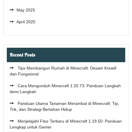
May 2025
April 2025
Recent Posts
Tips Membangun Rumah di Minecraft: Desain Kreatif
dan Fungsional
Cara Mengunduh Minecraft 1.20.73: Panduan Langkah
demi Langkah
Panduan Utama Tanaman Merambat di Minecraft: Tip,
Trik, dan Strategi Bertahan Hidup
Menjelajahi Fitur Terbaru di Minecraft 1.19.50: Panduan
Lengkap untuk Gamer