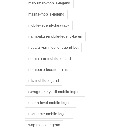
marksman-mobile-legend
masha-mobile-legend
mobile-legend-cheat-apk
nama-akun-mobile-legend-keren
negara-vpn-mobile-legend-bot
permainan-mobile-legend
pp-mobile-legend-anime
rilis-mobile-legend
savage-artinya-di-mobile-legend
urutan-level-mobile-legend
username-mobile-legend
wdp-mobile-legend