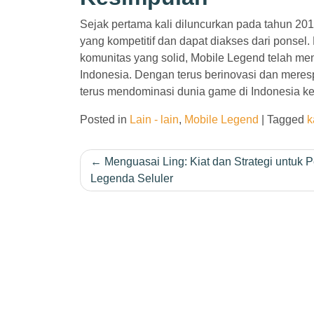
Sejak pertama kali diluncurkan pada tahun 2
yang kompetitif dan dapat diakses dari ponsel
komunitas yang solid, Mobile Legend telah me
Indonesia. Dengan terus berinovasi dan meres
terus mendominasi dunia game di Indonesia k
Posted in
Lain - lain
,
Mobile Legend
|
Tagged
k
Post
Menguasai Ling: Kiat dan Strategi untuk 
Legenda Seluler
navigation