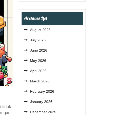
Archives List
August 2026
July 2026
June 2026
May 2026
April 2026
March 2026
February 2026
January 2026
 tidak
December 2025
langan.