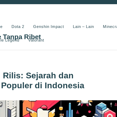
e
Dota 2
Genshin Impact
Lain – Lain
Minecr
e Tanpa Ribet
le Legend
Valorant
Rilis: Sejarah dan
opuler di Indonesia