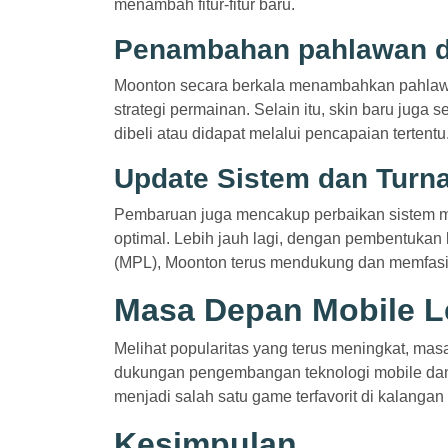
menambah fitur-fitur baru.
Penambahan pahlawan da
Moonton secara berkala menambahkan pahlawan
strategi permainan. Selain itu, skin baru juga 
dibeli atau didapat melalui pencapaian tertentu
Update Sistem dan Turn
Pembaruan juga mencakup perbaikan sistem m
optimal. Lebih jauh lagi, dengan pembentukan 
(MPL), Moonton terus mendukung dan memfasilit
Masa Depan Mobile L
Melihat popularitas yang terus meningkat, mas
dukungan pengembangan teknologi mobile dan 
menjadi salah satu game terfavorit di kalangan
Kesimpulan