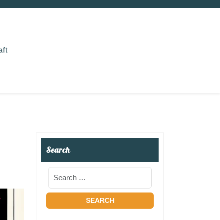
aft
Search