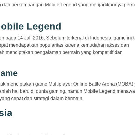
rah dan perkembangan Mobile Legend yang menjadikannya perm
Mobile Legend
on pada 14 Juli 2016. Sebelum terkenal di Indonesia, game ini 
 cepat mendapatkan popularitas karena kemudahan akses dan
ah menciptakan pengalaman bermain yang kompetitif dan
Game
uk menciptakan game Multiplayer Online Battle Arena (MOBA)
kanlah hal baru di dunia gaming, namun Mobile Legend menaw
yang cepat dan strategi dalam bermain.
sia