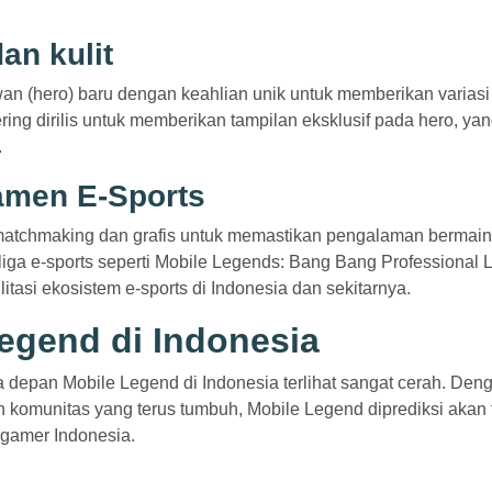
n kulit
 (hero) baru dengan keahlian unik untuk memberikan variasi
sering dirilis untuk memberikan tampilan eksklusif pada hero, ya
.
amen E-Sports
atchmaking dan grafis untuk memastikan pengalaman bermain
liga e-sports seperti Mobile Legends: Bang Bang Professional
asi ekosistem e-sports di Indonesia dan sekitarnya.
egend di Indonesia
a depan Mobile Legend di Indonesia terlihat sangat cerah. Den
komunitas yang terus tumbuh, Mobile Legend diprediksi akan 
 gamer Indonesia.