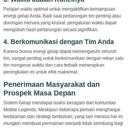
Pelajari waktu optimal untuk mengaktifkan kemampuan
energi gelap Anda. Baik saat pertarungan tim penting atau
dorongan menara yang krusial, pengaturan waktu dapat
mengubah hasil pertarungan secara signifikan.
4. Berkomunikasi dengan Tim Anda
Karena bonus energi gelap dapat memengaruhi seluruh
tim, sangat penting untuk berkomunikasi dengan rekan satu
tim mengenai waktu dan cara terbaik menerapkan
peningkatan ini untuk efek maksimal.
Penerimaan Masyarakat dan
Prospek Masa Depan
Sistem Gelap mendapat reaksi beragam dari komunitas
Mobile Legends. Meskipun beberapa pemain menghargai
kedalaman dan strategi tambahan, yang lain merasa hal ini
mungkin membuat permainan menjadi tidak seimbang bagi