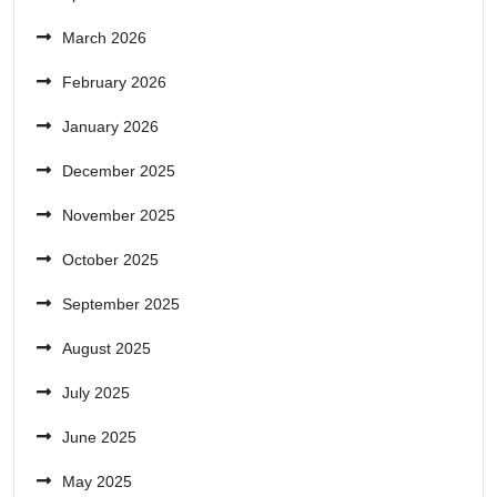
March 2026
February 2026
January 2026
December 2025
November 2025
October 2025
September 2025
August 2025
July 2025
June 2025
May 2025