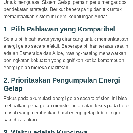
Untuk menguasai Sistem Gelap, pemain perlu mengadopsi
pendekatan strategis. Berikut beberapa tip dan trik untuk
memanfaatkan sistem ini demi keuntungan Anda:
1. Pilih Pahlawan yang Kompatibel
Selalu pilih pahlawan yang dirancang untuk memanfaatkan
energi gelap secara efektif. Beberapa pilihan teratas saat ini
adalah Esmeralda dan Alice, masing-masing menawarkan
peningkatan kekuatan yang signifikan ketika kemampuan
energi gelap mereka diaktifkan.
2. Prioritaskan Pengumpulan Energi
Gelap
Fokus pada akumulasi energi gelap secara efisien. Ini bisa
melibatkan penargetan monster hutan atau fokus pada hero
musuh yang memberikan hasil energi gelap lebih tinggi
saat dikalahkan.
3. Waktu adalah Kuncinya