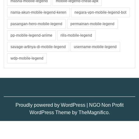
masha-mobile-legend
mobile-legend-cheat-apk
nama-akun-mobile-legend-keren
negara-vpn-mobile-legend-bot
pasangan-hero-mobile-legend
permainan-mobile-legend
pp-mobile-legend-anime
rilis-mobile-legend
savage-artinya-di-mobile-legend
username-mobile-legend
wdp-mobile-legend
Proudly powered by WordPress
|
NGO Non Profit
WordPress Theme
by TheMagnifico.