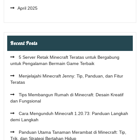
April 2025
Recent Posts
5 Server Retak Minecraft Teratas untuk Bergabung
untuk Pengalaman Bermain Game Terbaik
Menjelajahi Minecraft Jenny: Tip, Panduan, dan Fitur
Teratas
Tips Membangun Rumah di Minecraft: Desain Kreatif
dan Fungsional
Cara Mengunduh Minecraft 1.20.73: Panduan Langkah
demi Langkah
Panduan Utama Tanaman Merambat di Minecraft: Tip,
Trik, dan Strategi Bertahan Hidup