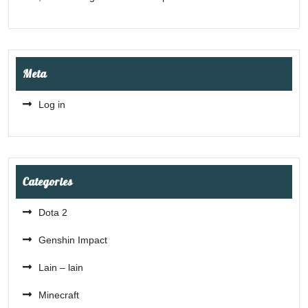
Meta
Log in
Categories
Dota 2
Genshin Impact
Lain – lain
Minecraft