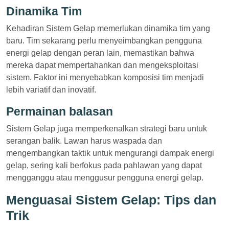
Dinamika Tim
Kehadiran Sistem Gelap memerlukan dinamika tim yang
baru. Tim sekarang perlu menyeimbangkan pengguna
energi gelap dengan peran lain, memastikan bahwa
mereka dapat mempertahankan dan mengeksploitasi
sistem. Faktor ini menyebabkan komposisi tim menjadi
lebih variatif dan inovatif.
Permainan balasan
Sistem Gelap juga memperkenalkan strategi baru untuk
serangan balik. Lawan harus waspada dan
mengembangkan taktik untuk mengurangi dampak energi
gelap, sering kali berfokus pada pahlawan yang dapat
mengganggu atau menggusur pengguna energi gelap.
Menguasai Sistem Gelap: Tips dan
Trik