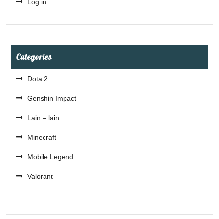
Log in
Categories
Dota 2
Genshin Impact
Lain – lain
Minecraft
Mobile Legend
Valorant