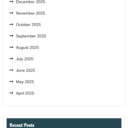
December 2025
November 2025
October 2025
September 2025
August 2025
July 2025
June 2025
May 2025
April 2025
Recent Posts