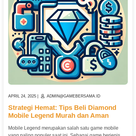
POSTED
POSTED
APRIL 24, 2025
|
ADMIN@GAMEBERSAMA.ID
ON
ON
Strategi Hemat: Tips Beli Diamond
Mobile Legend Murah dan Aman
Mobile Legend merupakan salah satu game mobile
yang paling populer saat ini. Sebagai game berjenis