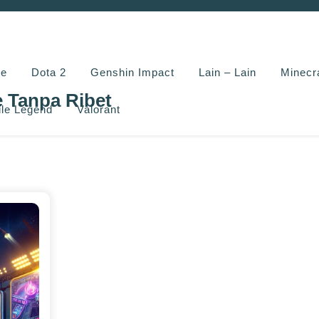
e
Dota 2
Genshin Impact
Lain – Lain
Minecr
e Tanpa Ribet
le Legend
Valorant