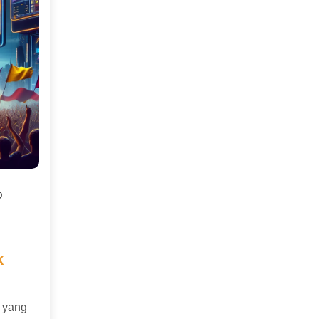
D
k
i yang