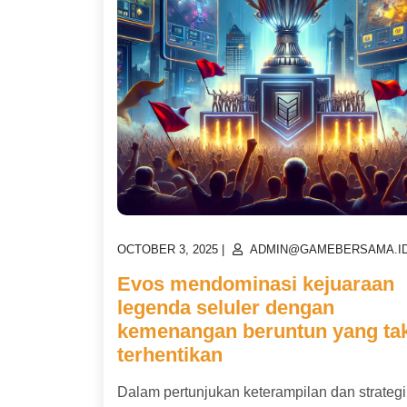
POSTED
POSTED
OCTOBER 3, 2025
|
ADMIN@GAMEBERSAMA.I
ON
ON
Evos mendominasi kejuaraan
legenda seluler dengan
kemenangan beruntun yang ta
terhentikan
Dalam pertunjukan keterampilan dan strateg