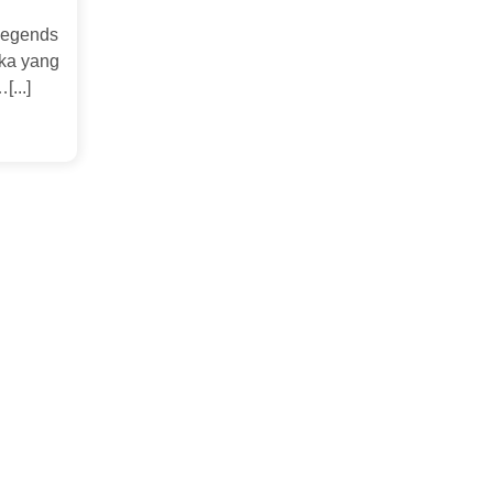
i
Legends
ka yang
[...]