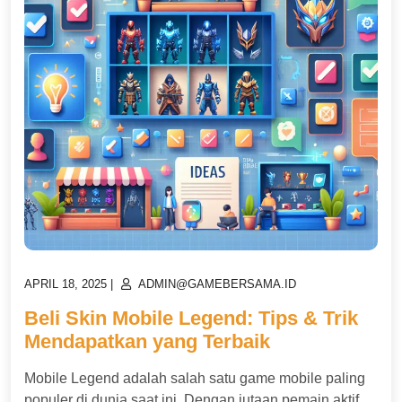
POSTED
POSTED
APRIL 18, 2025
|
ADMIN@GAMEBERSAMA.ID
ON
ON
Beli Skin Mobile Legend: Tips & Trik
Mendapatkan yang Terbaik
Mobile Legend adalah salah satu game mobile paling
populer di dunia saat ini. Dengan jutaan pemain aktif,