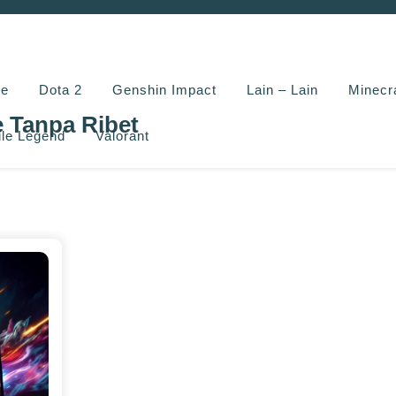
e
Dota 2
Genshin Impact
Lain – Lain
Minecr
e Tanpa Ribet
le Legend
Valorant