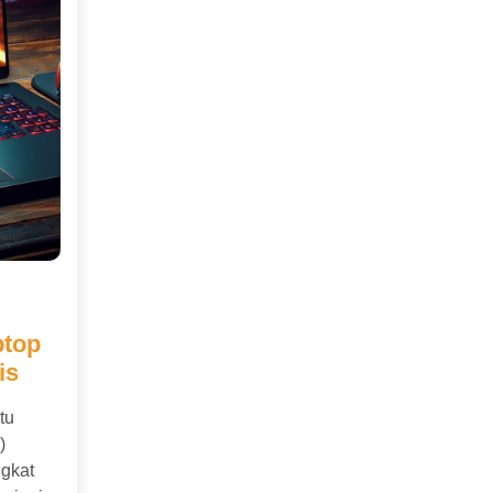
ptop
is
tu
)
ngkat