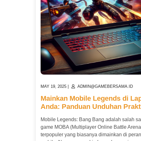
POSTED
POSTED
MAY 19, 2025
|
ADMIN@GAMEBERSAMA.ID
ON
ON
Mainkan Mobile Legends di La
Anda: Panduan Unduhan Prakt
Mobile Legends: Bang Bang adalah salah sa
game MOBA (Multiplayer Online Battle Arena
terpopuler yang biasanya dimainkan di pera