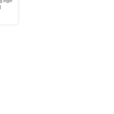
g ingin
]