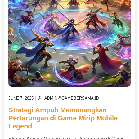
POSTED
POSTED
JUNE 7, 2025
|
ADMIN@GAMEBERSAMA.ID
ON
ON
Strategi Ampuh Memenangkan
Pertarungan di Game Mirip Mobile
Legend
Strategi Ampuh Memenangkan Pertarungan di Game