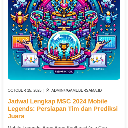
POSTED
POSTED
OCTOBER 15, 2025
|
ADMIN@GAMEBERSAMA.ID
ON
ON
Jadwal Lengkap MSC 2024 Mobile
Legends: Persiapan Tim dan Prediksi
Juara
Mobile Legends: Bang Bang Southeast Asia Cup