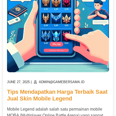
POSTED
POSTED
JUNE 27, 2025
|
ADMIN@GAMEBERSAMA.ID
ON
ON
Tips Mendapatkan Harga Terbaik Saat
Jual Skin Mobile Legend
Mobile Legend adalah salah satu permainan mobile
MOBA (Multiplayer Online Battle Arena) yang sangat