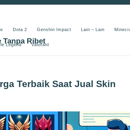
e
Dota 2
Genshin Impact
Lain – Lain
Minecr
e Tanpa Ribet
le Legend
Valorant
ga Terbaik Saat Jual Skin