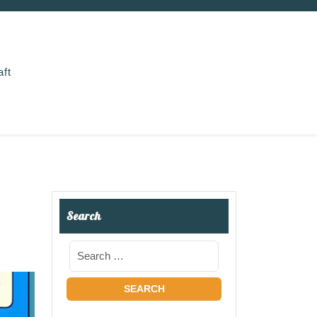
aft
Search