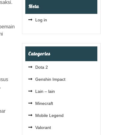
saksi.
Meta
Log in
 pemain
mi
Categories
Dota 2
usus
Genshin Impact
.
Lain – lain
Minecraft
bar
Mobile Legend
Valorant