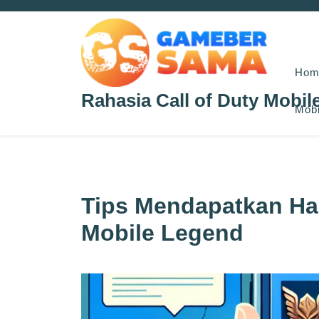
Skip
to
content
Hom
Rahasia Call of Duty Mobil
Mobi
Tips Mendapatkan Har
Mobile Legend