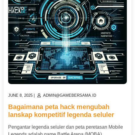
POSTED
POSTED
JUNE 8, 2025
|
ADMIN@GAMEBERSAMA.ID
ON
ON
Bagaimana peta hack mengubah
lanskap kompetitif legenda seluler
Pengantar legenda seluler dan peta peretasan Mobile
Legends adalah game Battle Arena (MOBA)