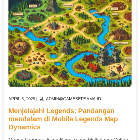
POSTED
POSTED
APRIL 6, 2025
|
ADMIN@GAMEBERSAMA.ID
ON
ON
Menjelajahi Legends: Pandangan
mendalam di Mobile Legends Map
Dynamics
Mobile Legends: Bang Bang, game Multiplayer Online