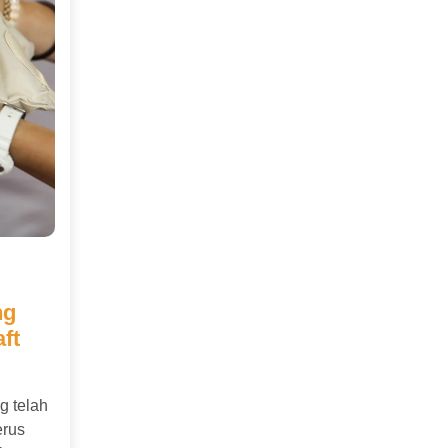
ng
ft
g telah
erus