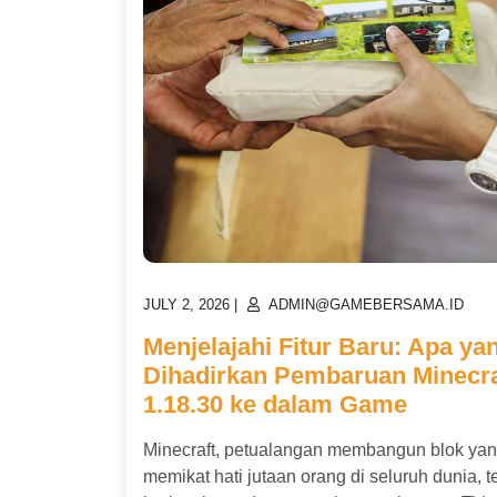
POSTED
POSTED
JULY 2, 2026
|
ADMIN@GAMEBERSAMA.ID
ON
ON
Menjelajahi Fitur Baru: Apa ya
Dihadirkan Pembaruan Minecra
1.18.30 ke dalam Game
Minecraft, petualangan membangun blok yan
memikat hati jutaan orang di seluruh dunia, t