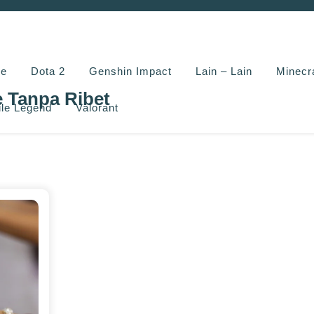
e
Dota 2
Genshin Impact
Lain – Lain
Minecr
e Tanpa Ribet
le Legend
Valorant