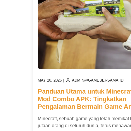
POSTED
POSTED
MAY 20, 2026
|
ADMIN@GAMEBERSAMA.ID
ON
ON
Panduan Utama untuk Minecraf
Mod Combo APK: Tingkatkan
Pengalaman Bermain Game A
Minecraft, sebuah game yang telah memikat 
jutaan orang di seluruh dunia, terus menawa