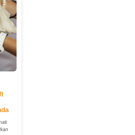
t
nda
hati
rkan