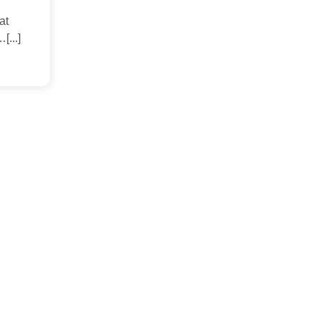
at
...]