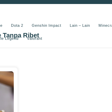
e
Dota 2
Genshin Impact
Lain – Lain
Minecr
e Tanpa Ribet
le Legend
Valorant