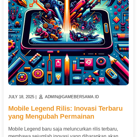
POSTED
POSTED
JULY 18, 2025
|
ADMIN@GAMEBERSAMA.ID
ON
ON
Mobile Legend Rilis: Inovasi Terbaru
yang Mengubah Permainan
Mobile Legend baru saja meluncurkan rilis terbaru,
membawa sejumlah inovasi yang diharapkan akan