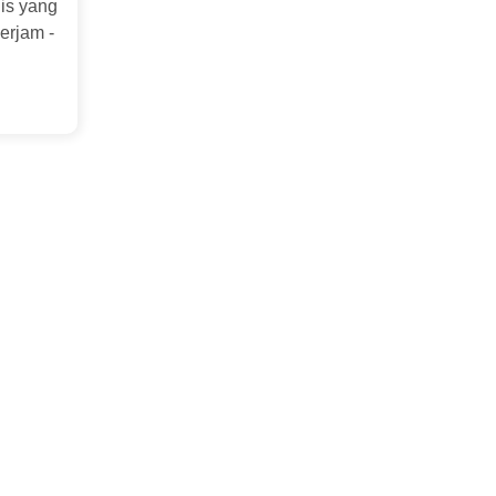
gis yang
erjam -