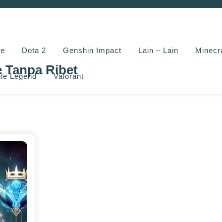
e
Dota 2
Genshin Impact
Lain – Lain
Minecr
e Tanpa Ribet
le Legend
Valorant