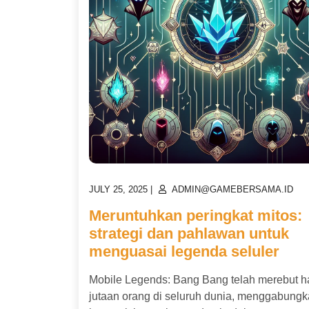
POSTED
POSTED
JULY 25, 2025
|
ADMIN@GAMEBERSAMA.ID
ON
ON
Meruntuhkan peringkat mitos:
strategi dan pahlawan untuk
menguasai legenda seluler
Mobile Legends: Bang Bang telah merebut ha
jutaan orang di seluruh dunia, menggabung