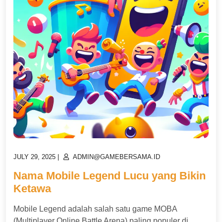
POSTED
POSTED
JULY 29, 2025
|
ADMIN@GAMEBERSAMA.ID
ON
ON
Nama Mobile Legend Lucu yang Bikin
Ketawa
Mobile Legend adalah salah satu game MOBA
(Multiplayer Online Battle Arena) paling populer di