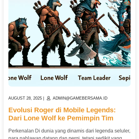
POSTED
POSTED
AUGUST 28, 2025
|
ADMIN@GAMEBERSAMA.ID
ON
ON
Evolusi Roger di Mobile Legends:
Dari Lone Wolf ke Pemimpin Tim
Perkenalan Di dunia yang dinamis dari legenda seluler,
para pahlawan datang dan pergi, tetapi sedikit yang