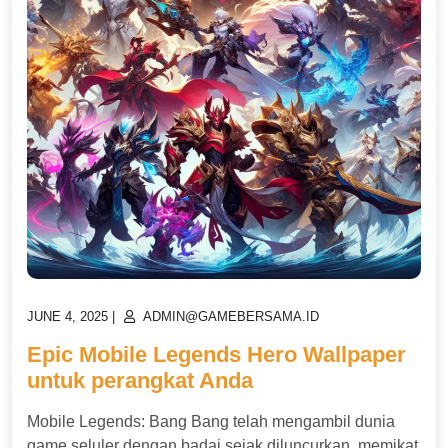
POSTED
POSTED
JUNE 4, 2025
|
ADMIN@GAMEBERSAMA.ID
ON
ON
Epic Mobile Legends Hero Wallpaper
untuk perangkat Anda
Mobile Legends: Bang Bang telah mengambil dunia
game seluler dengan badai sejak diluncurkan, memikat