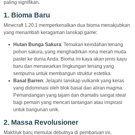
paling signifikan.
1.
Bioma Baru
Minecraft 1.20.1 memperkenalkan dua bioma menakjubkan
yang menambah keragaman lanskap game:
Hutan Bunga Sakura
: Temukan keindahan tenang
pohon sakura, yang menghadirkan rona merah muda
pastel ke dunia Anda. Bioma ini kaya akan jenis kayu
baru dan menawarkan lingkungan tenang yang
sempurna untuk membangun struktur estetika.
Basal Barren
: Jelajahi lanskap vulkanik yang keras
yang didominasi oleh blok basal dan aliran magma.
Pemandangan yang tajam dan dramatis sangat ideal
bagi pemain yang mencari tantangan atau inspirasi
untuk bangunan unik.
2.
Massa Revolusioner
Makhluk baru memulai debutnya di pembaruan ini,