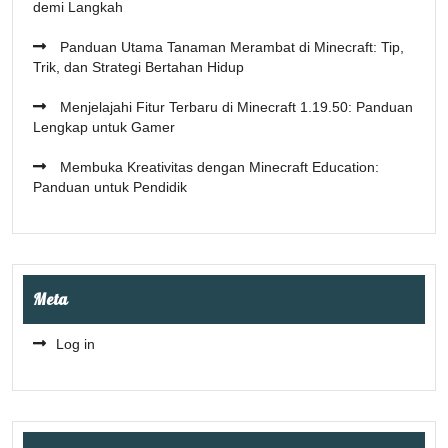
demi Langkah
Panduan Utama Tanaman Merambat di Minecraft: Tip,
Trik, dan Strategi Bertahan Hidup
Menjelajahi Fitur Terbaru di Minecraft 1.19.50: Panduan
Lengkap untuk Gamer
Membuka Kreativitas dengan Minecraft Education:
Panduan untuk Pendidik
Meta
Log in