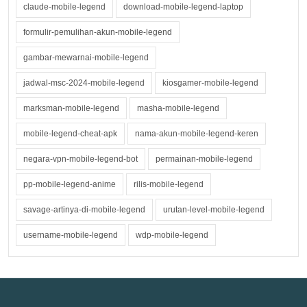
claude-mobile-legend
download-mobile-legend-laptop
formulir-pemulihan-akun-mobile-legend
gambar-mewarnai-mobile-legend
jadwal-msc-2024-mobile-legend
kiosgamer-mobile-legend
marksman-mobile-legend
masha-mobile-legend
mobile-legend-cheat-apk
nama-akun-mobile-legend-keren
negara-vpn-mobile-legend-bot
permainan-mobile-legend
pp-mobile-legend-anime
rilis-mobile-legend
savage-artinya-di-mobile-legend
urutan-level-mobile-legend
username-mobile-legend
wdp-mobile-legend