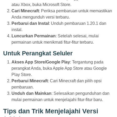
atau Xbox, buka Microsoft Store.
Cari Minecraft
: Periksa pembaruan untuk memastikan
Anda mengunduh versi terbaru.
Perbarui dan Instal
: Unduh pembaruan 1.20.1 dan
instal.
Luncurkan Permainan
: Setelah selesai, mulai
permainan untuk menikmati fitur-fitur terbaru.
Untuk Perangkat Seluler
Akses App Store/Google Play
: Tergantung pada
perangkat Anda, buka Apple App Store atau Google
Play Store.
Perbarui Minecraft
: Cari Minecraft dan pilih opsi
pembaruan.
Unduh dan Mainkan
: Selesaikan pengunduhan dan
mulai permainan untuk menjelajahi fitur-fitur baru.
Tips dan Trik Menjelajahi Versi