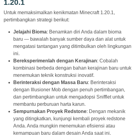
1.20.1
Untuk memaksimalkan kenikmatan Minecraft 1.20.1,
pertimbangkan strategi berikut:
Jelajahi Bioma
: Benamkan diri Anda dalam bioma
baru — bawalah banyak sumber daya dan alat untuk
mengatasi tantangan yang ditimbulkan oleh lingkungan
ini.
Bereksperimenlah dengan Kerajinan
: Cobalah
kombinasi berbeda dengan bahan kerajinan baru untuk
menemukan teknik konstruksi inovatif.
Berinteraksi dengan Massa Baru
: Berinteraksi
dengan Illusioner Mob dengan penuh pertimbangan,
dan pertimbangkan untuk mengadopsi Snifflet untuk
membantu perburuan harta karun.
Sempurnakan Proyek Redstone
: Dengan mekanik
yang ditingkatkan, kunjungi kembali proyek redstone
Anda. Anda mungkin menemukan efisiensi atau
kemampuan baru dalam desain Anda saat ini.