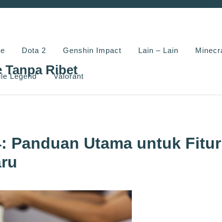
e
Dota 2
Genshin Impact
Lain – Lain
Minecr
e Tanpa Ribet
le Legend
Valorant
: Panduan Utama untuk Fitur
ru