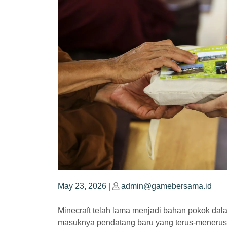
Posted
Posted
May 23, 2026
|
admin@gamebersama.id
on
on
Minecraft telah lama menjadi bahan pokok da
masuknya pendatang baru yang terus-menerus 