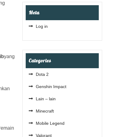
ang
Meta
Log in
ib
yang
Categories
Dota 2
Genshin Impact
ahkan
Lain – lain
Minecraft
Mobile Legend
 Pemain
Valorant