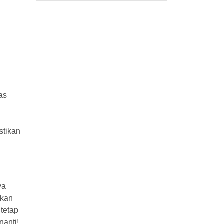
as
stikan
ya
nkan
tetap
nanti!