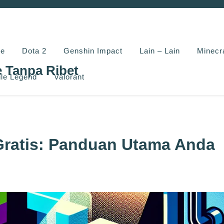
e
Dota 2
Genshin Impact
Lain – Lain
Minecr
e Tanpa Ribet
le Legend
Valorant
Gratis: Panduan Utama Anda