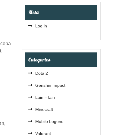
Meta
Log in
 coba
t.
Categories
Dota 2
Genshin Impact
Lain – lain
Minecraft
Mobile Legend
an,
Valorant