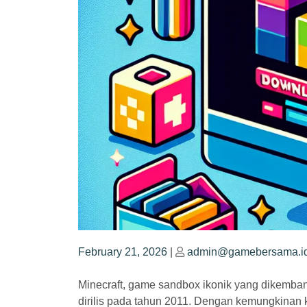
Posted
Posted
February 21, 2026
|
admin@gamebersama.i
on
on
Minecraft, game sandbox ikonik yang dikemban
dirilis pada tahun 2011. Dengan kemungkinan kr