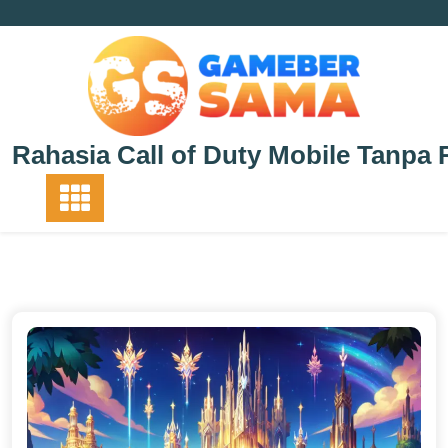
Skip
to
content
Rahasia Call of Duty Mobile Tanpa 