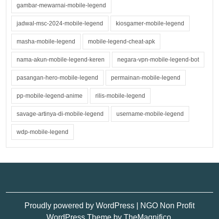
gambar-mewarnai-mobile-legend
jadwal-msc-2024-mobile-legend
kiosgamer-mobile-legend
masha-mobile-legend
mobile-legend-cheat-apk
nama-akun-mobile-legend-keren
negara-vpn-mobile-legend-bot
pasangan-hero-mobile-legend
permainan-mobile-legend
pp-mobile-legend-anime
rilis-mobile-legend
savage-artinya-di-mobile-legend
username-mobile-legend
wdp-mobile-legend
Proudly powered by WordPress
|
NGO Non Profit
WordPress Theme
by TheMagnifico.