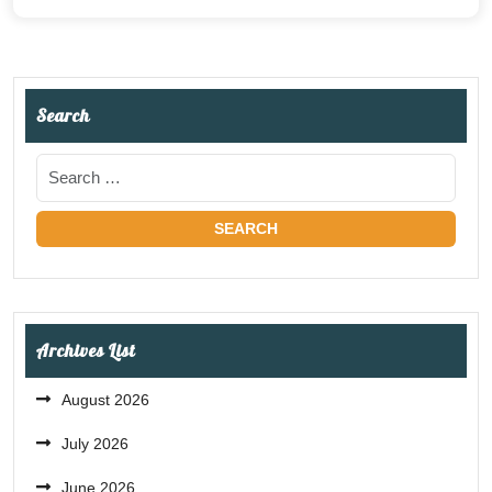
Search
Archives List
August 2026
July 2026
June 2026