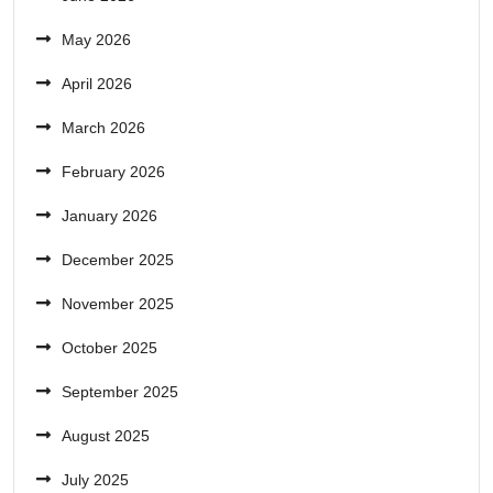
May 2026
April 2026
March 2026
February 2026
January 2026
December 2025
November 2025
October 2025
September 2025
August 2025
July 2025