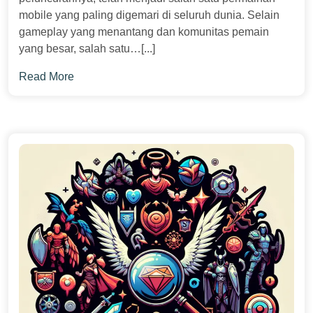
mobile yang paling digemari di seluruh dunia. Selain
gameplay yang menantang dan komunitas pemain
yang besar, salah satu…[...]
Read More