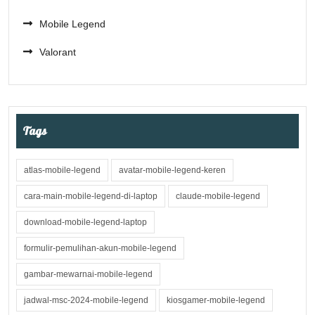
Mobile Legend
Valorant
Tags
atlas-mobile-legend
avatar-mobile-legend-keren
cara-main-mobile-legend-di-laptop
claude-mobile-legend
download-mobile-legend-laptop
formulir-pemulihan-akun-mobile-legend
gambar-mewarnai-mobile-legend
jadwal-msc-2024-mobile-legend
kiosgamer-mobile-legend