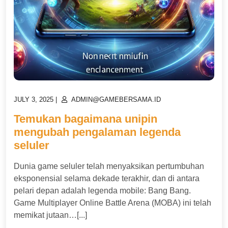
POSTED
POSTED
JULY 3, 2025
|
ADMIN@GAMEBERSAMA.ID
ON
ON
Temukan bagaimana unipin
mengubah pengalaman legenda
seluler
Dunia game seluler telah menyaksikan pertumbuhan
eksponensial selama dekade terakhir, dan di antara
pelari depan adalah legenda mobile: Bang Bang.
Game Multiplayer Online Battle Arena (MOBA) ini telah
memikat jutaan…[...]