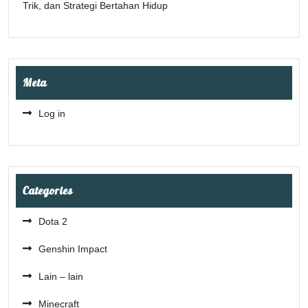
Trik, dan Strategi Bertahan Hidup
Meta
Log in
Categories
Dota 2
Genshin Impact
Lain – lain
Minecraft