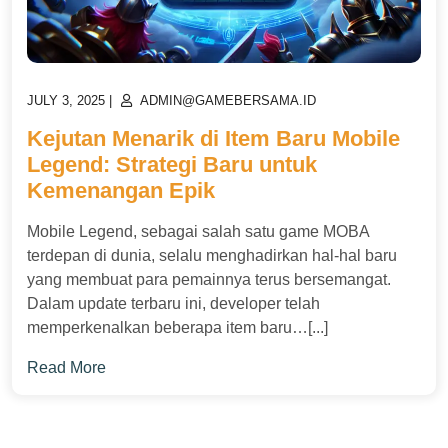
POSTED
POSTED
JULY 3, 2025
|
ADMIN@GAMEBERSAMA.ID
ON
ON
Kejutan Menarik di Item Baru Mobile
Legend: Strategi Baru untuk
Kemenangan Epik
Mobile Legend, sebagai salah satu game MOBA
terdepan di dunia, selalu menghadirkan hal-hal baru
yang membuat para pemainnya terus bersemangat.
Dalam update terbaru ini, developer telah
memperkenalkan beberapa item baru…[...]
Read More