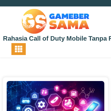
Skip
to
content
Rahasia Call of Duty Mobile Tanpa 