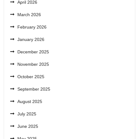
April 2026
March 2026
February 2026
January 2026
December 2025
November 2025
October 2025
September 2025
August 2025
July 2025
June 2025
May 2025