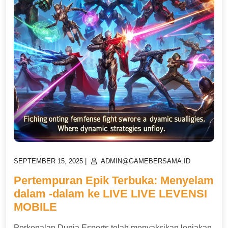
POSTED
POSTED
SEPTEMBER 15, 2025
|
ADMIN@GAMEBERSAMA.ID
ON
ON
Pertempuran Epik Terbuka: Menyelam
dalam -dalam ke LIVE LIVE LEVENSI
MOBILE
Perkenalan Dunia Esports telah menyaksikan lonjakan