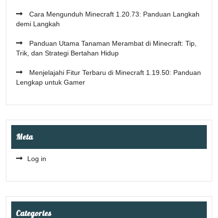
Cara Mengunduh Minecraft 1.20.73: Panduan Langkah
demi Langkah
Panduan Utama Tanaman Merambat di Minecraft: Tip,
Trik, dan Strategi Bertahan Hidup
Menjelajahi Fitur Terbaru di Minecraft 1.19.50: Panduan
Lengkap untuk Gamer
Meta
Log in
Categories