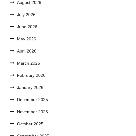
August 2026
July 2026
June 2026
May 2026
April 2026
March 2026
February 2026
January 2026
December 2025
November 2025
October 2025