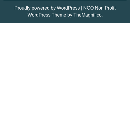
Proudly powered by WordPress
|
NGO Non Profit
WordPress Theme
by TheMagnifico.