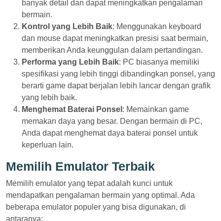
banyak detail dan dapat meningkatkan pengalaman
bermain.
Kontrol yang Lebih Baik
: Menggunakan keyboard
dan mouse dapat meningkatkan presisi saat bermain,
memberikan Anda keunggulan dalam pertandingan.
Performa yang Lebih Baik
: PC biasanya memiliki
spesifikasi yang lebih tinggi dibandingkan ponsel, yang
berarti game dapat berjalan lebih lancar dengan grafik
yang lebih baik.
Menghemat Baterai Ponsel
: Memainkan game
memakan daya yang besar. Dengan bermain di PC,
Anda dapat menghemat daya baterai ponsel untuk
keperluan lain.
Memilih Emulator Terbaik
Memilih emulator yang tepat adalah kunci untuk
mendapatkan pengalaman bermain yang optimal. Ada
beberapa emulator populer yang bisa digunakan, di
antaranya: