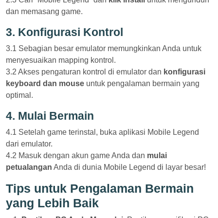
dan memasang game.
3.
Konfigurasi Kontrol
3.1 Sebagian besar emulator memungkinkan Anda untuk
menyesuaikan mapping kontrol.
3.2 Akses pengaturan kontrol di emulator dan
konfigurasi
keyboard dan mouse
untuk pengalaman bermain yang
optimal.
4.
Mulai Bermain
4.1 Setelah game terinstal, buka aplikasi Mobile Legend
dari emulator.
4.2 Masuk dengan akun game Anda dan
mulai
petualangan
Anda di dunia Mobile Legend di layar besar!
Tips untuk Pengalaman Bermain
yang Lebih Baik