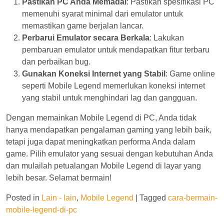
Pastikan PC Anda Memadai
: Pastikan spesifikasi PC
memenuhi syarat minimal dari emulator untuk
memastikan game berjalan lancar.
Perbarui Emulator secara Berkala
: Lakukan
pembaruan emulator untuk mendapatkan fitur terbaru
dan perbaikan bug.
Gunakan Koneksi Internet yang Stabil
: Game online
seperti Mobile Legend memerlukan koneksi internet
yang stabil untuk menghindari lag dan gangguan.
Dengan memainkan Mobile Legend di PC, Anda tidak
hanya mendapatkan pengalaman gaming yang lebih baik,
tetapi juga dapat meningkatkan performa Anda dalam
game. Pilih emulator yang sesuai dengan kebutuhan Anda
dan mulailah petualangan Mobile Legend di layar yang
lebih besar. Selamat bermain!
Posted in
Lain - lain
,
Mobile Legend
|
Tagged
cara-bermain-
mobile-legend-di-pc