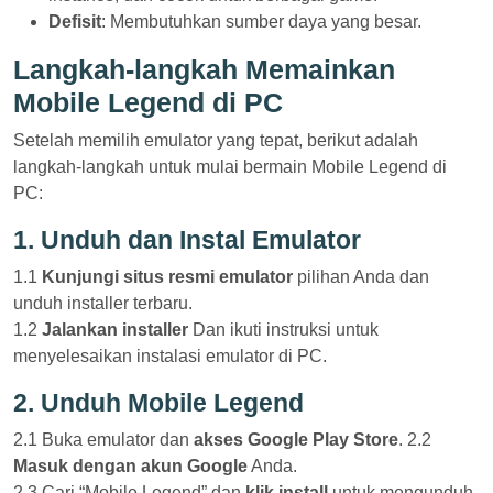
Defisit
: Membutuhkan sumber daya yang besar.
Langkah-langkah Memainkan
Mobile Legend di PC
Setelah memilih emulator yang tepat, berikut adalah
langkah-langkah untuk mulai bermain Mobile Legend di
PC:
1.
Unduh dan Instal Emulator
1.1
Kunjungi situs resmi emulator
pilihan Anda dan
unduh installer terbaru.
1.2
Jalankan installer
Dan ikuti instruksi untuk
menyelesaikan instalasi emulator di PC.
2.
Unduh Mobile Legend
2.1 Buka emulator dan
akses Google Play Store
. 2.2
Masuk dengan akun Google
Anda.
2.3 Cari “Mobile Legend” dan
klik install
untuk mengunduh