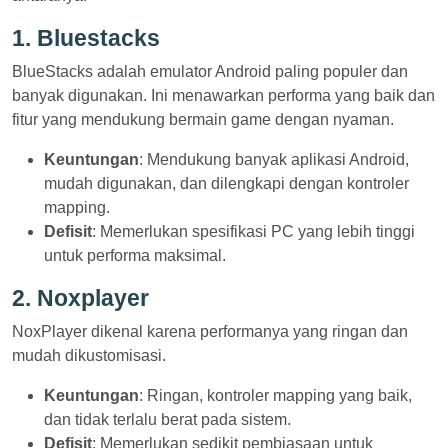
1.
Bluestacks
BlueStacks adalah emulator Android paling populer dan
banyak digunakan. Ini menawarkan performa yang baik dan
fitur yang mendukung bermain game dengan nyaman.
Keuntungan
: Mendukung banyak aplikasi Android,
mudah digunakan, dan dilengkapi dengan kontroler
mapping.
Defisit
: Memerlukan spesifikasi PC yang lebih tinggi
untuk performa maksimal.
2.
Noxplayer
NoxPlayer dikenal karena performanya yang ringan dan
mudah dikustomisasi.
Keuntungan
: Ringan, kontroler mapping yang baik,
dan tidak terlalu berat pada sistem.
Defisit
: Memerlukan sedikit pembiasaan untuk