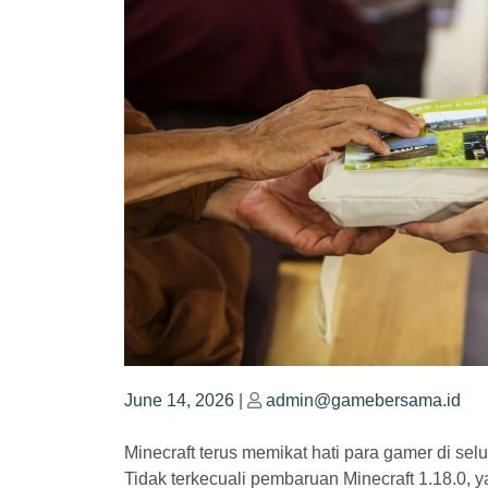
Posted
Posted
June 14, 2026
|
admin@gamebersama.id
on
on
Minecraft terus memikat hati para gamer di se
Tidak terkecuali pembaruan Minecraft 1.18.0,