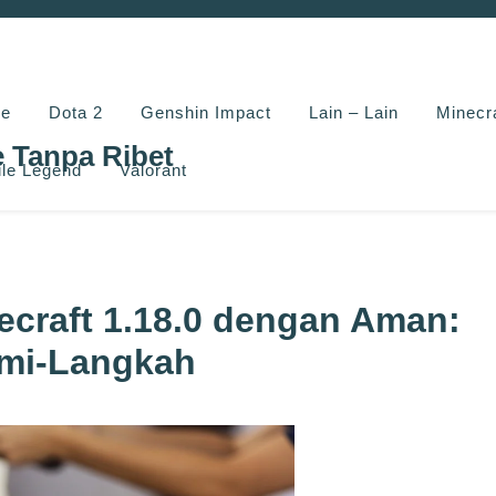
e
Dota 2
Genshin Impact
Lain – Lain
Minecr
e Tanpa Ribet
le Legend
Valorant
craft 1.18.0 dengan Aman:
mi-Langkah