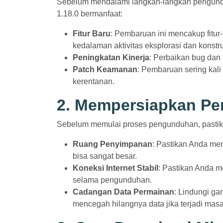
Sebelum mendalami langkah-langkah pengund
1.18.0 bermanfaat:
Fitur Baru
: Pembaruan ini mencakup fitur-
kedalaman aktivitas eksplorasi dan konstru
Peningkatan Kinerja
: Perbaikan bug dan 
Patch Keamanan
: Pembaruan sering kal
kerentanan.
2. Mempersiapkan Pe
Sebelum memulai proses pengunduhan, pastik
Ruang Penyimpanan
: Pastikan Anda me
bisa sangat besar.
Koneksi Internet Stabil
: Pastikan Anda m
selama pengunduhan.
Cadangan Data Permainan
: Lindungi g
mencegah hilangnya data jika terjadi mas