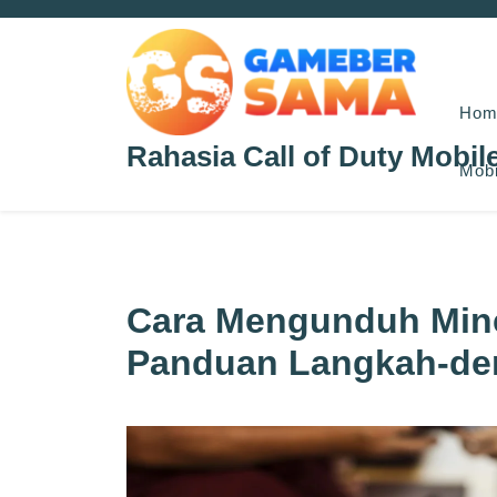
Skip
to
content
Hom
Rahasia Call of Duty Mobil
Mobi
Cara Mengunduh Mine
Panduan Langkah-de