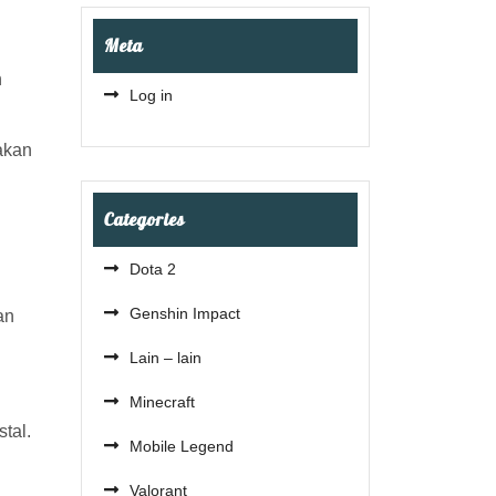
Meta
n
Log in
akan
Categories
Dota 2
Genshin Impact
an
Lain – lain
Minecraft
tal.
Mobile Legend
Valorant