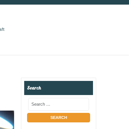
aft
Search