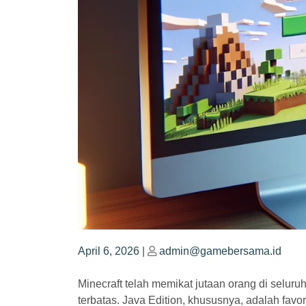
Posted
Posted
April 6, 2026
|
admin@gamebersama.id
on
on
Minecraft telah memikat jutaan orang di selur
terbatas. Java Edition, khususnya, adalah fa