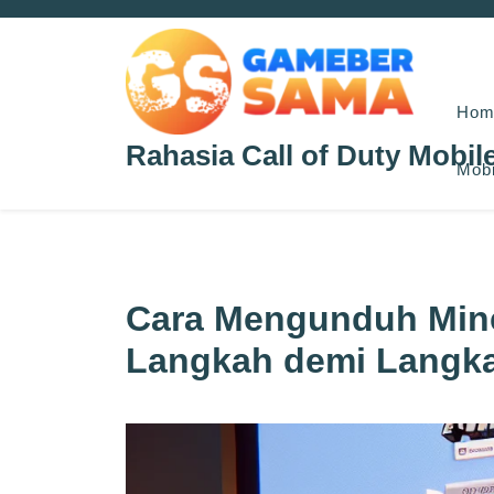
Skip
to
content
Hom
Rahasia Call of Duty Mobil
Mobi
Cara Mengunduh Mine
Langkah demi Langk