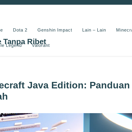
e
Dota 2
Genshin Impact
Lain – Lain
Minecr
e Tanpa Ribet
le Legend
Valorant
craft Java Edition: Panduan
ah