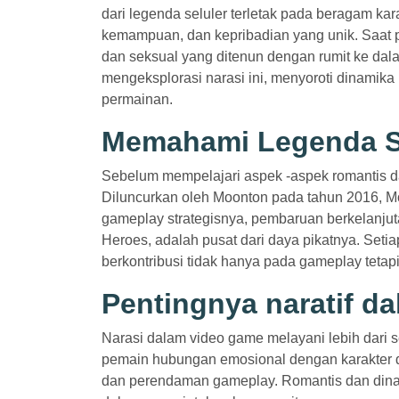
dari legenda seluler terletak pada beragam ka
kemampuan, dan kepribadian yang unik. Saat 
dan seksual yang ditenun dengan rumit ke dalam j
mengeksplorasi narasi ini, menyoroti dinamika
permainan.
Memahami Legenda S
Sebelum mempelajari aspek -aspek romantis da
Diluncurkan oleh Moonton pada tahun 2016,
gameplay strategisnya, pembaruan berkelanjuta
Heroes, adalah pusat dari daya pikatnya. Set
berkontribusi tidak hanya pada gameplay tetapi
Pentingnya naratif d
Narasi dalam video game melayani lebih dar
pemain hubungan emosional dengan karakter d
dan perendaman gameplay. Romantis dan din