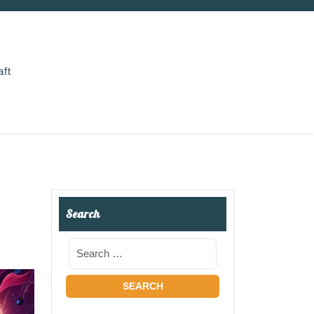
aft
Search