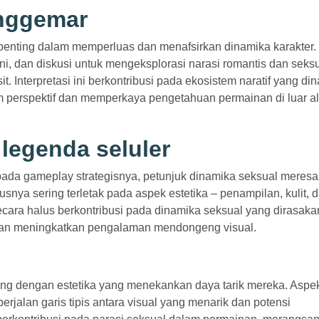
enggemar
enting dalam memperluas dan menafsirkan dinamika karakter.
, dan diskusi untuk mengeksplorasi narasi romantis dan seks
t. Interpretasi ini berkontribusi pada ekosistem naratif yang di
perspektif dan memperkaya pengetahuan permainan di luar al
 legenda seluler
pada gameplay strategisnya, petunjuk dinamika seksual meresa
kusnya sering terletak pada aspek estetika – penampilan, kulit, 
ecara halus berkontribusi pada dinamika seksual yang dirasaka
dan meningkatkan pengalaman mendongeng visual.
ang dengan estetika yang menekankan daya tarik mereka. Aspe
 berjalan garis tipis antara visual yang menarik dan potensi