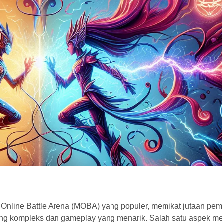
Online Battle Arena (MOBA) yang populer, memikat jutaan pem
ang kompleks dan gameplay yang menarik. Salah satu aspek me