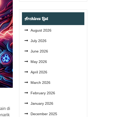
Archives List
August 2026
July 2026
June 2026
May 2026
April 2026
March 2026
February 2026
January 2026
ain di
December 2025
narik