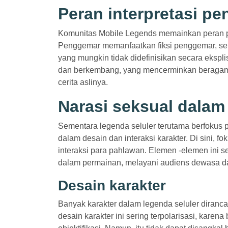
Peran interpretasi p
Komunitas Mobile Legends memainkan peran p
Penggemar memanfaatkan fiksi penggemar, seni
yang mungkin tidak didefinisikan secara eksplisi
dan berkembang, yang mencerminkan beragam 
cerita aslinya.
Narasi seksual dalam
Sementara legenda seluler terutama berfokus 
dalam desain dan interaksi karakter. Di sini, fo
interaksi para pahlawan. Elemen -elemen ini s
dalam permainan, melayani audiens dewasa 
Desain karakter
Banyak karakter dalam legenda seluler diranc
desain karakter ini sering terpolarisasi, karena