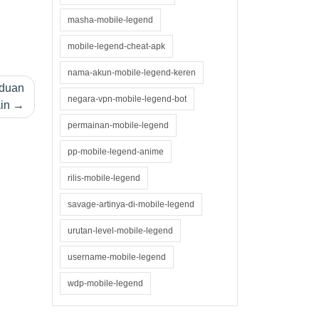
masha-mobile-legend
mobile-legend-cheat-apk
nama-akun-mobile-legend-keren
nduan
negara-vpn-mobile-legend-bot
in
permainan-mobile-legend
pp-mobile-legend-anime
rilis-mobile-legend
savage-artinya-di-mobile-legend
urutan-level-mobile-legend
username-mobile-legend
wdp-mobile-legend