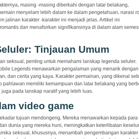
rakternya, masing -masing diberkahi dengan latar belakang,
pemain menyelam lebih dalam ke dalam pengetahuan, narasi r
alinan karakter -karakter ini menjadi jelas. Artikel ini
 romantis dan menafsirkan signifikansinya di dalam alam semes
eluler: Tinjauan Umum
n seksual, penting untuk memahami lanskap legenda seluler.
 Mobile Legends menawarkan pengalaman yang menarik dengan
n, dan cerita yang kaya. Karakter permainan, yang dikenal se
iap pahlawan memiliki kemampuan dan latar belakang yang berb
 juga pada lanskap naratif yang lebih luas.
alam video game
i sekadar tujuan mendongeng. Mereka menawarkan kepada para
an dunia yang mereka huni, meningkatkan keterlibatan keselu
amika seksual, khususnya, menambah pengembangan karakter