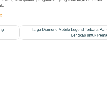
uk.
ex
ang
Harga Diamond Mobile Legend Terbaru: Pa
Lengkap untuk Pema