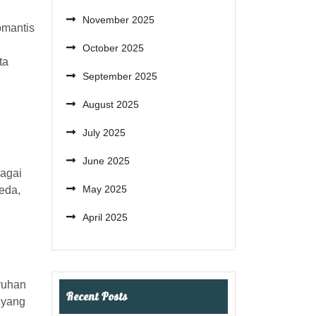
November 2025
omantis
October 2025
ta
September 2025
August 2025
July 2025
June 2025
bagai
May 2025
eda,
April 2025
ruhan
Recent Posts
 yang