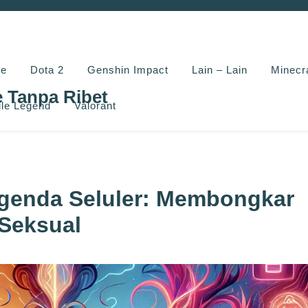
e
Dota 2
Genshin Impact
Lain – Lain
Minecr
e Tanpa Ribet
le Legend
Valorant
egenda Seluler: Membongkar
 Seksual