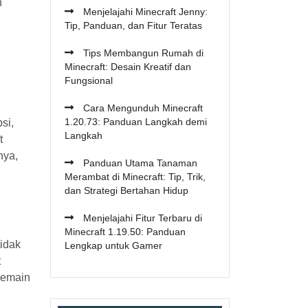
h
Menjelajahi Minecraft Jenny:
Tip, Panduan, dan Fitur Teratas
Tips Membangun Rumah di
Minecraft: Desain Kreatif dan
Fungsional
Cara Mengunduh Minecraft
1.20.73: Panduan Langkah demi
si,
Langkah
t
nya,
Panduan Utama Tanaman
Merambat di Minecraft: Tip, Trik,
dan Strategi Bertahan Hidup
Menjelajahi Fitur Terbaru di
Minecraft 1.19.50: Panduan
tidak
Lengkap untuk Gamer
t
pemain