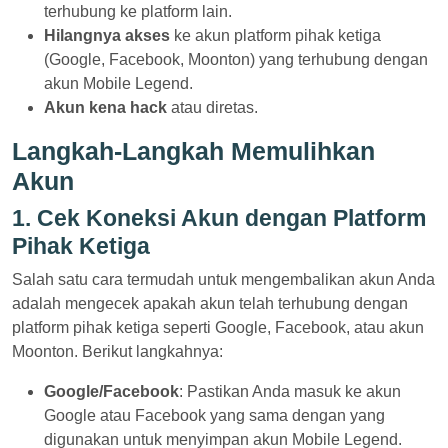
terhubung ke platform lain.
Hilangnya akses
ke akun platform pihak ketiga
(Google, Facebook, Moonton) yang terhubung dengan
akun Mobile Legend.
Akun kena hack
atau diretas.
Langkah-Langkah Memulihkan
Akun
1. Cek Koneksi Akun dengan Platform
Pihak Ketiga
Salah satu cara termudah untuk mengembalikan akun Anda
adalah mengecek apakah akun telah terhubung dengan
platform pihak ketiga seperti Google, Facebook, atau akun
Moonton. Berikut langkahnya:
Google/Facebook
: Pastikan Anda masuk ke akun
Google atau Facebook yang sama dengan yang
digunakan untuk menyimpan akun Mobile Legend.