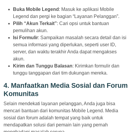
Buka Mobile Legend
: Masuk ke aplikasi Mobile
Legend dan pergi ke bagian “Layanan Pelanggan”.
Pilih “Akun Terkait”
: Cari opsi untuk bantuan
pemulihan akun.
Isi Formulir
: Sampaikan masalah secara detail dan isi
semua informasi yang diperlukan, seperti user ID,
server, dan waktu terakhir Anda dapat mengakses
akun.
Kirim dan Tunggu Balasan
: Kirimkan formulir dan
tunggu tanggapan dari tim dukungan mereka.
4. Manfaatkan Media Sosial dan Forum
Komunitas
Selain mendekati layanan pelanggan, Anda juga bisa
mencari bantuan dari komunitas Mobile Legend. Media
sosial dan forum adalah tempat yang baik untuk
mendapatkan solusi dari pemain lain yang pernah
menghadapi masalah serupa.