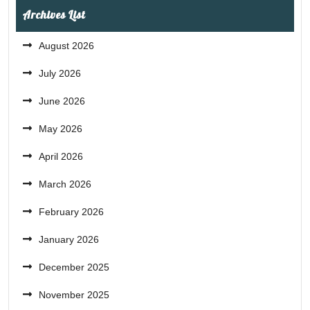
Archives List
August 2026
July 2026
June 2026
May 2026
April 2026
March 2026
February 2026
January 2026
December 2025
November 2025