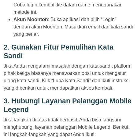
Coba login kembali ke dalam game menggunakan
metode ini.
Akun Moonton
: Buka aplikasi dan pilih “Login”
dengan akun Moonton. Masukkan email dan kata sandi
yang benar.
2. Gunakan Fitur Pemulihan Kata
Sandi
Jika Anda mengalami masalah dengan kata sandi, platform
pihak ketiga biasanya menawarkan opsi untuk mengatur
ulang kata sandi. Klik “Lupa Kata Sandi” dan ikuti instruksi
yang diberikan untuk mendapatkan akses kembali.
3. Hubungi Layanan Pelanggan Mobile
Legend
Jika langkah di atas tidak berhasil, Anda bisa langsung
menghubungi layanan pelanggan Mobile Legend. Berikut
ini langkah-langkah yang dapat Anda ikuti: