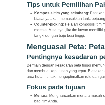
Tips untuk Pemilihan P
Komposisi tim yang seimbang
: Pastika
biasanya akan memasukkan tank, pejuang,
Counter-picking
: Pelajari komposisi tim
mereka. Misalnya, jika tim lawan memiliki
tangki dengan baju besi tinggi.
Menguasai Peta: Pet
Pentingnya kesadaran p
Bermain dengan kesadaran peta tinggi memung
dan membuat keputusan yang tepat. Biasakan di
area hutan, untuk mengoptimalkan rute dan g
Fokus pada tujuan
Menara
: Menghancurkan menara musuh sa
bagi tim Anda.