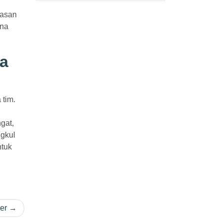
wasan
ana
da
 tim.
gat,
ngkul
ntuk
er