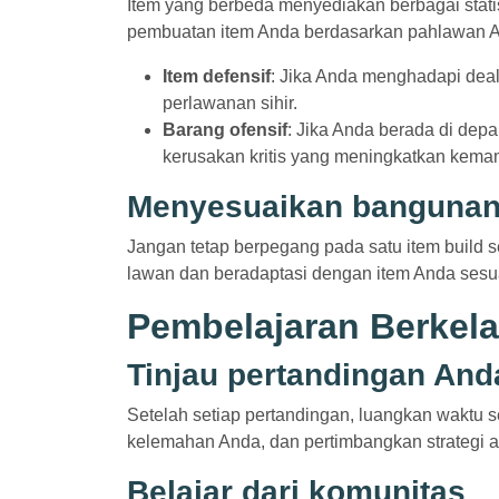
Item yang berbeda menyediakan berbagai stat
pembuatan item Anda berdasarkan pahlawan A
Item defensif
: Jika Anda menghadapi dea
perlawanan sihir.
Barang ofensif
: Jika Anda berada di dep
kerusakan kritis yang meningkatkan kema
Menyesuaikan bangunan
Jangan tetap berpegang pada satu item build
lawan dan beradaptasi dengan item Anda sesu
Pembelajaran Berkela
Tinjau pertandingan And
Setelah setiap pertandingan, luangkan waktu s
kelemahan Anda, dan pertimbangkan strategi a
Belajar dari komunitas