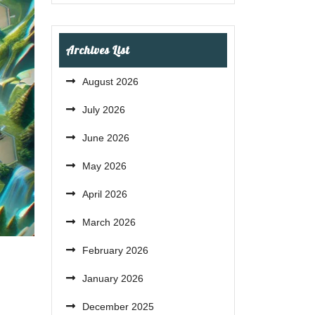
Archives List
August 2026
July 2026
June 2026
May 2026
April 2026
March 2026
February 2026
January 2026
December 2025