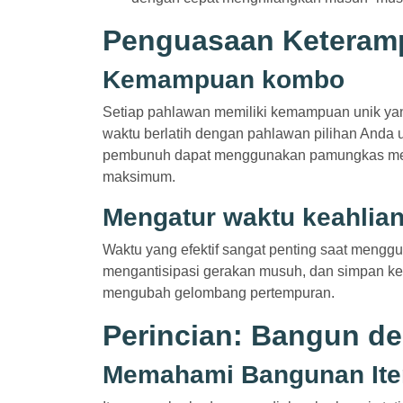
Penguasaan Keteram
Kemampuan kombo
Setiap pahlawan memiliki kemampuan unik ya
waktu berlatih dengan pahlawan pilihan Anda
pembunuh dapat menggunakan pamungkas mer
maksimum.
Mengatur waktu keahlia
Waktu yang efektif sangat penting saat men
mengantisipasi gerakan musuh, dan simpan k
mengubah gelombang pertempuran.
Perincian: Bangun d
Memahami Bangunan It