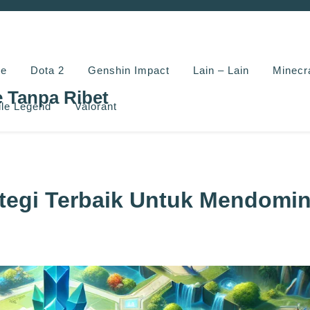
e
Dota 2
Genshin Impact
Lain – Lain
Minecr
e Tanpa Ribet
le Legend
Valorant
ategi Terbaik Untuk Mendomin