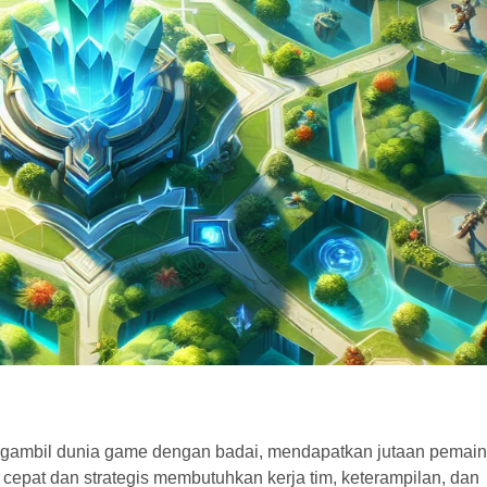
gambil dunia game dengan badai, mendapatkan jutaan pemain
cepat dan strategis membutuhkan kerja tim, keterampilan, dan