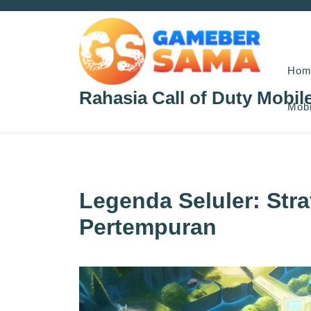
Skip
to
content
Hom
Rahasia Call of Duty Mobil
Mobi
Legenda Seluler: Str
Pertempuran