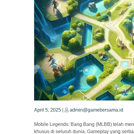
Posted
Posted
April 5, 2025
|
admin@gamebersama.id
on
on
Mobile Legends: Bang Bang (MLBB) telah men
khusus di seluruh dunia. Gameplay yang serba 