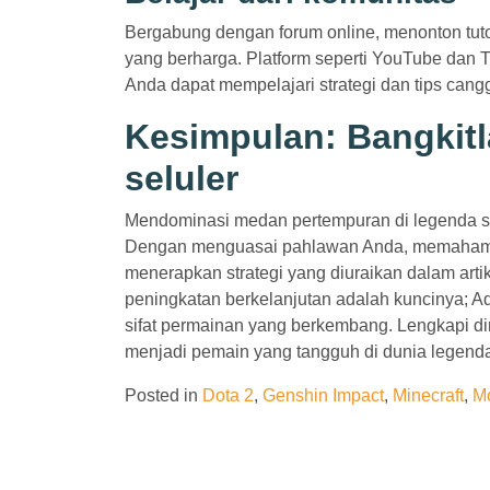
Bergabung dengan forum online, menonton tut
yang berharga. Platform seperti YouTube dan T
Anda dapat mempelajari strategi dan tips cangg
Kesimpulan: Bangkitl
seluler
Mendominasi medan pertempuran di legenda sel
Dengan menguasai pahlawan Anda, memahami p
menerapkan strategi yang diuraikan dalam art
peningkatan berkelanjutan adalah kuncinya; Ad
sifat permainan yang berkembang. Lengkapi diri 
menjadi pemain yang tangguh di dunia legenda
Posted in
Dota 2
,
Genshin Impact
,
Minecraft
,
M
Post