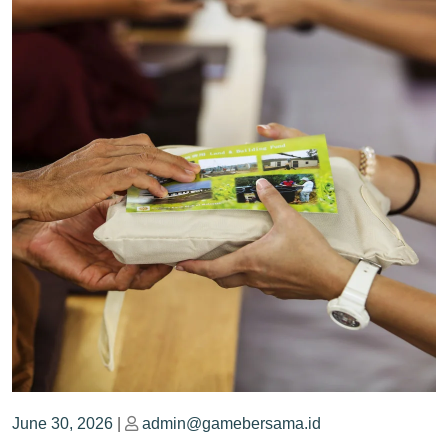
Posted
Posted
June 30, 2026
|
admin@gamebersama.id
on
on