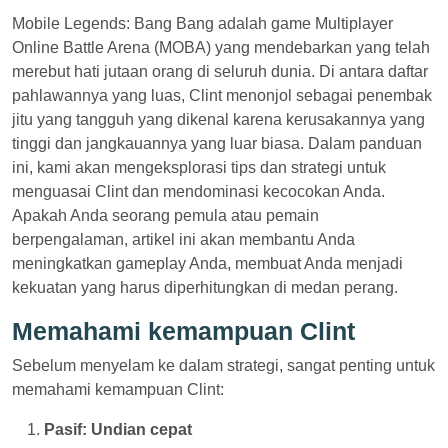
Mobile Legends: Bang Bang adalah game Multiplayer
Online Battle Arena (MOBA) yang mendebarkan yang telah
merebut hati jutaan orang di seluruh dunia. Di antara daftar
pahlawannya yang luas, Clint menonjol sebagai penembak
jitu yang tangguh yang dikenal karena kerusakannya yang
tinggi dan jangkauannya yang luar biasa. Dalam panduan
ini, kami akan mengeksplorasi tips dan strategi untuk
menguasai Clint dan mendominasi kecocokan Anda.
Apakah Anda seorang pemula atau pemain
berpengalaman, artikel ini akan membantu Anda
meningkatkan gameplay Anda, membuat Anda menjadi
kekuatan yang harus diperhitungkan di medan perang.
Memahami kemampuan Clint
Sebelum menyelam ke dalam strategi, sangat penting untuk
memahami kemampuan Clint:
Pasif: Undian cepat