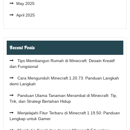
May 2025
April 2025
Recent Posts
Tips Membangun Rumah di Minecraft: Desain Kreatif
dan Fungsional
Cara Mengunduh Minecraft 1.20.73: Panduan Langkah
demi Langkah
Panduan Utama Tanaman Merambat di Minecraft: Tip,
Trik, dan Strategi Bertahan Hidup
Menjelajahi Fitur Terbaru di Minecraft 1.19.50: Panduan
Lengkap untuk Gamer