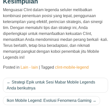
Kesimpulan
Menguasai Clint dalam legenda seluler melibatkan
kombinasi penentuan posisi yang tepat, penggunaan
keterampilan yang efektif, perincian strategis, dan sinergi
tim. Dengan mematuhi tips dan strategi ini, Anda
diperlengkapi untuk memanfaatkan kekuatan Clint,
memastikan Anda mendominasi medan perang berkali -kali.
Terus berlatih, tetap bisa beradaptasi, dan nikmati
memanjat pangkat dengan koboi penembak jitu Mobile
Legends ini!
Posted in
Lain - lain
|
Tagged
clint-mobile-legend
Post
Strategi Epik untuk Sesi Mabar Mobile Legends
navigation
Anda berikutnya
Ikon Mobile Legend: Evolusi Fenomena Gaming