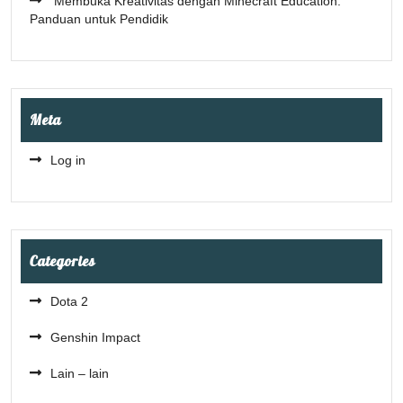
Membuka Kreativitas dengan Minecraft Education:
Panduan untuk Pendidik
Meta
Log in
Categories
Dota 2
Genshin Impact
Lain – lain