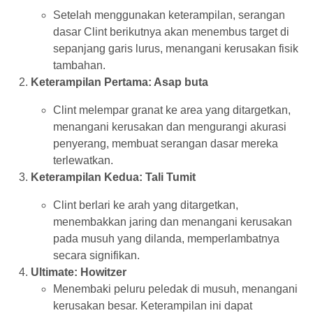
Setelah menggunakan keterampilan, serangan
dasar Clint berikutnya akan menembus target di
sepanjang garis lurus, menangani kerusakan fisik
tambahan.
Keterampilan Pertama: Asap buta
Clint melempar granat ke area yang ditargetkan,
menangani kerusakan dan mengurangi akurasi
penyerang, membuat serangan dasar mereka
terlewatkan.
Keterampilan Kedua: Tali Tumit
Clint berlari ke arah yang ditargetkan,
menembakkan jaring dan menangani kerusakan
pada musuh yang dilanda, memperlambatnya
secara signifikan.
Ultimate: Howitzer
Menembaki peluru peledak di musuh, menangani
kerusakan besar. Keterampilan ini dapat