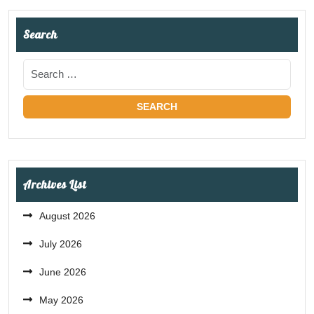
Search
Archives List
August 2026
July 2026
June 2026
May 2026