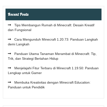
Recent Posts
Tips Membangun Rumah di Minecraft: Desain Kreatif
dan Fungsional
Cara Mengunduh Minecraft 1.20.73: Panduan Langkah
demi Langkah
Panduan Utama Tanaman Merambat di Minecraft: Tip,
Trik, dan Strategi Bertahan Hidup
Menjelajahi Fitur Terbaru di Minecraft 1.19.50: Panduan
Lengkap untuk Gamer
Membuka Kreativitas dengan Minecraft Education:
Panduan untuk Pendidik