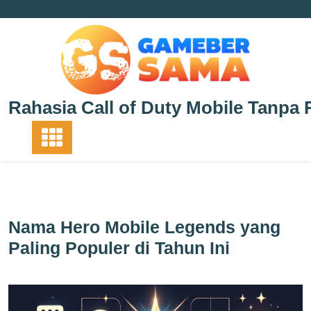
Skip
to
content
Rahasia Call of Duty Mobile Tanpa 
Nama Hero Mobile Legends yang
Paling Populer di Tahun Ini