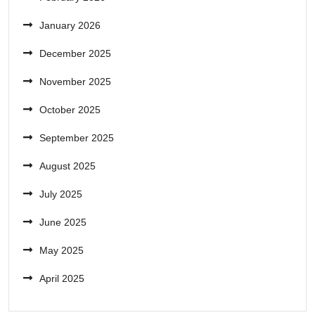
January 2026
December 2025
November 2025
October 2025
September 2025
August 2025
July 2025
June 2025
May 2025
April 2025