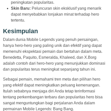
peningkatan popularitas.
Skin Baru:
Peluncuran skin eksklusif yang menarik
dapat menyebabkan lonjakan minat terhadap hero
tertentu.
Kesimpulan
Dalam dunia Mobile Legends yang penuh persaingan,
hanya hero-hero yang paling unik dan efektif yang dapat
memenuhi ekspektasi pemain dan bertahan dalam meta.
Benedetta, Paquito, Esmeralda, Khaleed, dan X.Borg
adalah contoh dari hero-hero yang menunjukkan dominasi
dan popularitas terus meningkat sepanjang tahun ini.
Sebagai pemain, memahami tren meta dan pilihan hero
yang efektif dapat meningkatkan peluang kemenangan.
Itulah sebabnya menjaga diri Anda tetap terinformasi
tentang perkembangan terbaru dan popularitas hero bisa
sangat menguntungkan bagi perjalanan Anda dalam
permainan Mobile Legends: Bang Bang.