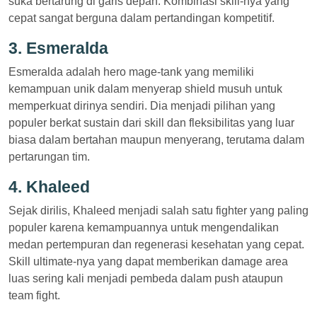
suka bertarung di garis depan. Kombinasi skill-nya yang
cepat sangat berguna dalam pertandingan kompetitif.
3.
Esmeralda
Esmeralda adalah hero mage-tank yang memiliki
kemampuan unik dalam menyerap shield musuh untuk
memperkuat dirinya sendiri. Dia menjadi pilihan yang
populer berkat sustain dari skill dan fleksibilitas yang luar
biasa dalam bertahan maupun menyerang, terutama dalam
pertarungan tim.
4.
Khaleed
Sejak dirilis, Khaleed menjadi salah satu fighter yang paling
populer karena kemampuannya untuk mengendalikan
medan pertempuran dan regenerasi kesehatan yang cepat.
Skill ultimate-nya yang dapat memberikan damage area
luas sering kali menjadi pembeda dalam push ataupun
team fight.