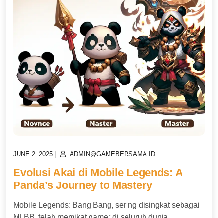
POSTED
POSTED
JUNE 2, 2025
|
ADMIN@GAMEBERSAMA.ID
ON
ON
Evolusi Akai di Mobile Legends: A
Panda’s Journey to Mastery
Mobile Legends: Bang Bang, sering disingkat sebagai
MLBB, telah memikat gamer di seluruh dunia,